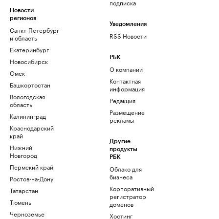
подписка
Новости
регионов
Уведомления
Санкт-Петербург
RSS Новости
и область
Екатеринбург
РБК
Новосибирск
О компании
Омск
Контактная
Башкортостан
информация
Вологодская
Редакция
область
Размещение
Калининград
рекламы
Краснодарский
край
Другие
Нижний
продукты
Новгород
РБК
Пермский край
Облако для
бизнеса
Ростов-на-Дону
Корпоративный
Татарстан
регистратор
Тюмень
доменов
Черноземье
Хостинг