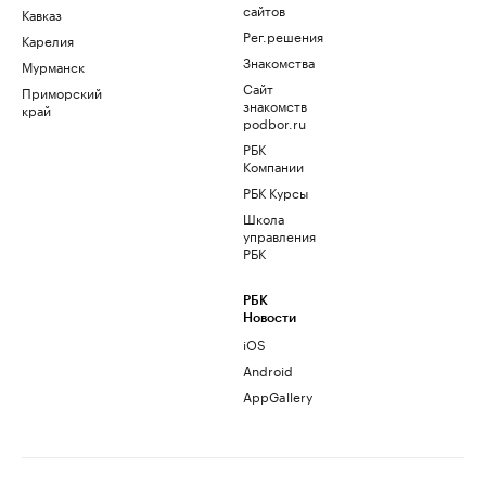
сайтов
Кавказ
Рег.решения
Карелия
Знакомства
Мурманск
Сайт
Приморский
знакомств
край
podbor.ru
РБК
Компании
РБК Курсы
Школа
управления
РБК
РБК
Новости
iOS
Android
AppGallery