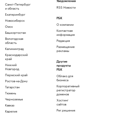
Уведомления
Санкт-Петербург
RSS Новости
и область
Екатеринбург
РБК
Новосибирск
О компании
Омск
Контактная
Башкортостан
информация
Вологодская
Редакция
область
Размещение
Калининград
рекламы
Краснодарский
край
Другие
Нижний
продукты
Новгород
РБК
Пермский край
Облако для
бизнеса
Ростов-на-Дону
Корпоративный
Татарстан
регистратор
Тюмень
доменов
Черноземье
Хостинг
сайтов
Кавказ
Рег.решения
Карелия