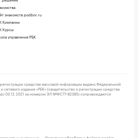
акомства
йт знакомств podbor.ru
К Компании
К Курсы
ола управления РБК
регистрации средства массовой информации выдано Федеральной
и сетевого издания «РБК» (свидетельство о регистрации средства
ор) 03.12.2021 за номером ЭЛ №ФС77-82385) сопровождаются
ерсональных данных
Политика обработки файлов cookie
·