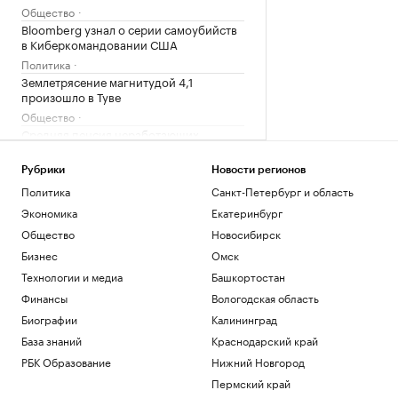
Общество
Bloomberg узнал о серии самоубийств
в Киберкомандовании США
Политика
Землетрясение магнитудой 4,1
произошло в Туве
Общество
Средняя пенсия неработающих
превысила ₽35 тыс. в семи регионах
России
Рубрики
Новости регионов
Общество
Политика
Санкт-Петербург и область
США ввели санкции в отношении
Экономика
Екатеринбург
военного атташе Кубы в России
Общество
Новосибирск
Политика
Бизнес
Омск
Загрузить еще
Технологии и медиа
Башкортостан
Финансы
Вологодская область
Биографии
Калининград
База знаний
Краснодарский край
РБК Образование
Нижний Новгород
Пермский край