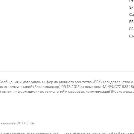
Зн
Са
РБ
РБ
Шк
ения и материалы информационного агентства «РБК» (свидетельство о 
овых коммуникаций (Роскомнадзор) 09.12.2015 за номером ИА №ФС77-63848) 
 связи, информационных технологий и массовых коммуникаций (Роскомнадз
нажмите Ctrl + Enter
Пользовательское соглашение
Политика в отношении обработки п
·