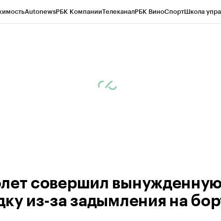
жимость
Autonews
РБК Компании
Телеканал
РБК Вино
Спорт
Школа упра
ипто
РБК Бизнес-среда
Дискуссионный клуб
Исследования
Кредитные 
Экономика
Бизнес
Технологии и медиа
Финансы
Рынок наличной валю
лет совершил вынужденну
дку из-за задымления на бор