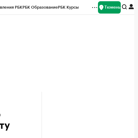
Тюмень
вления РБК
РБК Образование
РБК Курсы
рейтинги
Франшизы
Газета
Спецпроекты СПб
ты
ю
ту