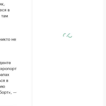
ик,
еся в
 там
никто не
денте
аэропорт
запах
ся в
нию
борт», —