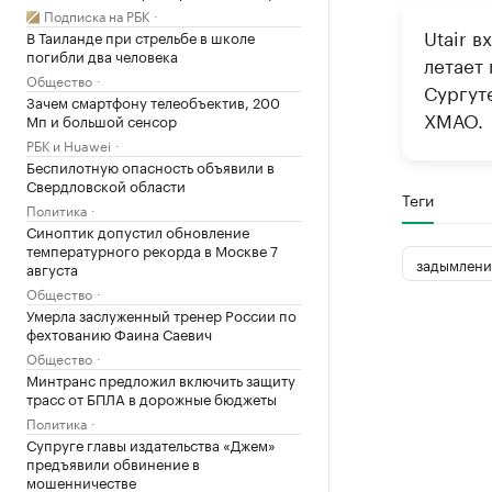
Подписка на РБК
Utair в
В Таиланде при стрельбе в школе
погибли два человека
летает
Общество
Сургут
Зачем смартфону телеобъектив, 200
ХМАО.
Мп и большой сенсор
РБК и Huawei
Беспилотную опасность объявили в
Свердловской области
Теги
Политика
Синоптик допустил обновление
температурного рекорда в Москве 7
задымлени
августа
Общество
Умерла заслуженный тренер России по
фехтованию Фаина Саевич
Общество
Минтранс предложил включить защиту
трасс от БПЛА в дорожные бюджеты
Политика
Супруге главы издательства «Джем»
предъявили обвинение в
мошенничестве