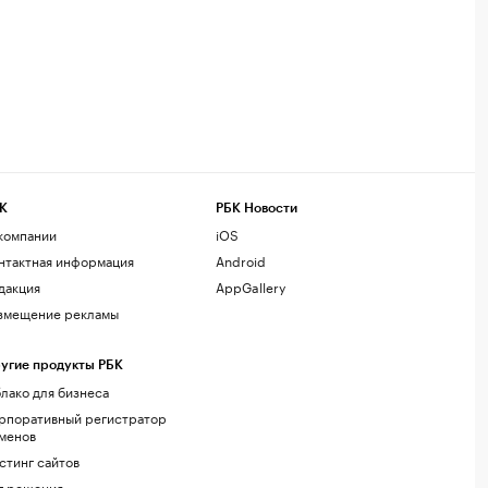
К
РБК Новости
компании
iOS
нтактная информация
Android
дакция
AppGallery
змещение рекламы
угие продукты РБК
лако для бизнеса
рпоративный регистратор
менов
стинг сайтов
г.решения