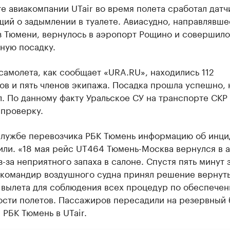
е авиакомпании UTair во время полета сработал датч
ий о задымлении в туалете. Авиасудно, направлявше
з Тюмени, вернулось в аэропорт Рощино и совершило
ную посадку.
самолета, как сообщает «URA.RU», находились 112
в и пять членов экипажа. Посадка прошла успешно, 
. По данному факту Уральское СУ на транспорте СКР
 проверку.
службе перевозчика РБК Тюмень информацию об инци
или. «18 мая рейс UT464 Тюмень-Москва вернулся в 
-за неприятного запаха в салоне. Спустя пять минут 
 командир воздушного судна принял решение вернуть
 вылета для соблюдения всех процедур по обеспече
ости полетов. Пассажиров пересадили на резервный 
РБК Тюмень в UTair.