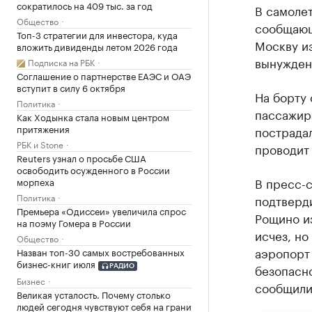
сократилось на 409 тыс. за год
В самолет
Общество
сообщающ
Топ-3 стратегии для инвестора, куда
Москву и
вложить дивиденды летом 2026 года
вынужден
Подписка на РБК
Соглашение о партнерстве ЕАЭС и ОАЭ
вступит в силу 6 октября
На борту 
Политика
пассажиро
Как Ходынка стала новым центром
притяжения
пострадал
РБК и Stone
проводит
Reuters узнал о просьбе США
освободить осужденного в России
В пресс-
морпеха
Политика
подтверд
Премьера «Одиссеи» увеличила спрос
Рощино из
на поэму Гомера в России
исчез, но
Общество
аэропорт
Назван топ-30 самых востребованных
бизнес-книг июля
безопасн
РАДИО
Бизнес
сообщили 
Великая усталость. Почему столько
людей сегодня чувствуют себя на грани