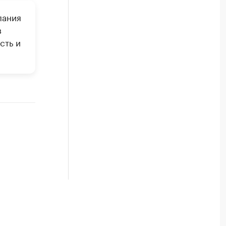
пания
в
сть и