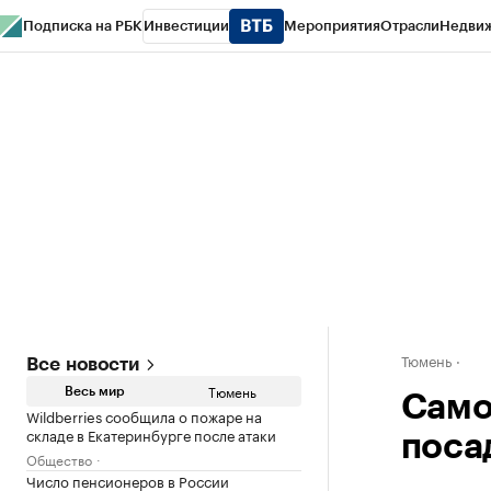
Подписка на РБК
Инвестиции
Мероприятия
Отрасли
Недви
РБК Life
Тренды
Визионеры
Национальные проекты
Город
Стиль
Кр
Конференции СПб
Спецпроекты
Проверка контрагентов
Политика
Тюмень
Все новости
Тюмень
Весь мир
Само
Wildberries сообщила о пожаре на
складе в Екатеринбурге после атаки
поса
Общество
Число пенсионеров в России