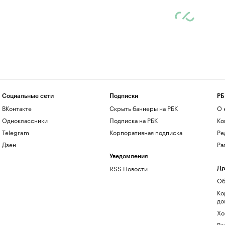
Социальные сети
Подписки
РБ
ВКонтакте
Скрыть баннеры на РБК
О 
Одноклассники
Подписка на РБК
Ко
Telegram
Корпоративная подписка
Ре
Дзен
Ра
Уведомления
RSS Новости
Др
Об
Ко
до
Хо
Ре