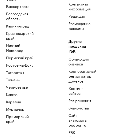
Контактная
Башкортостан
информация
Вологодская
Редакция
область
Размещение
Калининград
рекламы
Краснодарский
край
Другие
Нижний
продукты
Новгород
РБК
Пермский край
Облако для
бизнеса
Ростов-на-Дону
Корпоративный
Татарстан
регистратор
Тюмень
доменов
Черноземье
Хостинг
сайтов
Кавказ
Рег.решения
Карелия
Знакомства
Мурманск
Сайт
Приморский
знакомств
край
podbor.ru
РБК
Компании