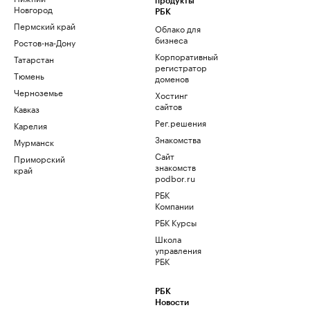
продукты
Новгород
РБК
Пермский край
Облако для
бизнеса
Ростов-на-Дону
Корпоративный
Татарстан
регистратор
Тюмень
доменов
Черноземье
Хостинг
сайтов
Кавказ
Рег.решения
Карелия
Знакомства
Мурманск
Сайт
Приморский
знакомств
край
podbor.ru
РБК
Компании
РБК Курсы
Школа
управления
РБК
РБК
Новости