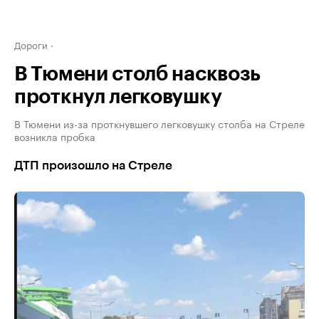
Дороги
В Тюмени столб насквозь
проткнул легковушку
В Тюмени из-за проткнувшего легковушку столба на Стреле
возникла пробка
ДТП произошло на Стреле