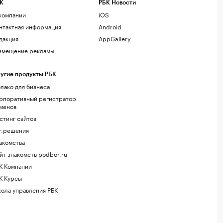
К
РБК Новости
компании
iOS
нтактная информация
Android
дакция
AppGallery
змещение рекламы
угие продукты РБК
лако для бизнеса
рпоративный регистратор
менов
стинг сайтов
г.решения
акомства
йт знакомств podbor.ru
К Компании
К Курсы
ола управления РБК