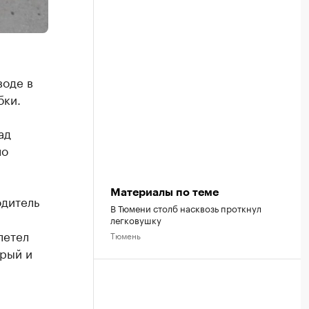
воде в
бки.
ад
ло
Материалы по теме
одитель
В Тюмени столб насквозь проткнул
легковушку
летел
Тюмень
орый и