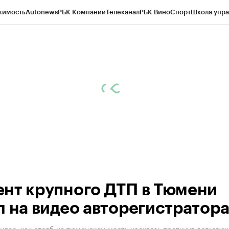
жимость
Autonews
РБК Компании
Телеканал
РБК Вино
Спорт
Школа упра
ипто
РБК Бизнес-среда
Дискуссионный клуб
Исследования
Кредитные 
Экономика
Бизнес
Технологии и медиа
Финансы
Рынок наличной валю
нт крупного ДТП в Тюмени
л на видео авторегистратор
идео, как столб на тюменском мосту насквозь проткнул легковуш