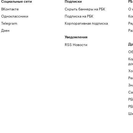
Социальные сети
Подписки
РБ
ВКонтакте
Скрыть баннеры на РБК
О 
Одноклассники
Подписка на РБК
Ко
Telegram
Корпоративная подписка
Ре
Дзен
Ра
Уведомления
RSS Новости
Др
Об
Ко
до
Хо
Ре
Зн
Са
РБ
РБ
Шк