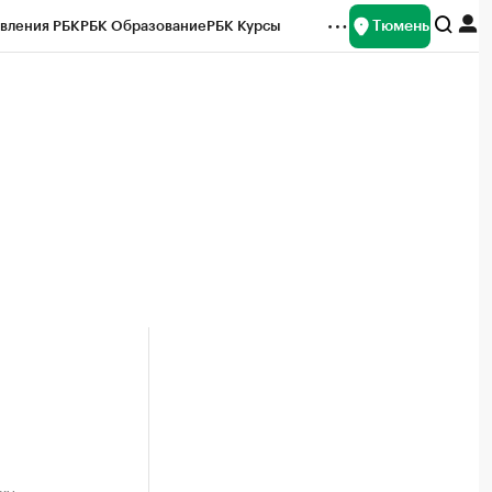
Тюмень
вления РБК
РБК Образование
РБК Курсы
рейтинги
Франшизы
Газета
Спецпроекты СПб
ты
а
ку