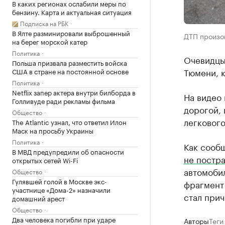
В каких регионах ослабили меры по
бензину. Карта и актуальная ситуация
Подписка на РБК
В Ялте разминировали выброшенный
ДТП произош
на берег морской катер
Политика
Очевидцы
Польша призвала разместить войска
Тюмени, к
США в стране на постоянной основе
Политика
Netflix запер актера внутри билборда в
На видео 
Голливуде ради рекламы фильма
дорогой, 
Общество
легкового
The Atlantic узнал, что ответил Илон
Маск на просьбу Украины
Политика
Как сооб
В МВД предупредили об опасности
не постр
открытых сетей Wi-Fi
автомобил
Общество
Гулявшей голой в Москве экс-
фрагмент 
участнице «Дома-2» назначили
стал прич
домашний арест
Общество
Два человека погибли при ударе
Авторы
Теги