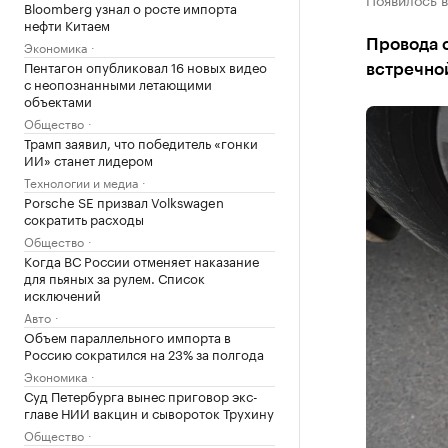
Bloomberg узнал о росте импорта
нефти Китаем
Провода с
Экономика
Пентагон опубликовал 16 новых видео
встречно
с неопознанными летающими
объектами
Общество
Трамп заявил, что победитель «гонки
ИИ» станет лидером
Технологии и медиа
Porsche SE призвал Volkswagen
сократить расходы
Общество
Когда ВС России отменяет наказание
для пьяных за рулем. Список
исключений
Авто
Объем параллельного импорта в
Россию сократился на 23% за полгода
Экономика
Суд Петербурга вынес приговор экс-
главе НИИ вакцин и сывороток Трухину
Общество