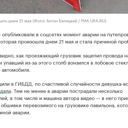
ло днем 21 мая (Фото: Антон Белицкий / РИА URA.RU)
 опубликовали в соцсетях момент аварии на путепро
оторая произошла днем 21 мая и стала причиной про
видно, как проезжающий грузовик зацепил провода н
и упавший из-за этого столб вонзился в лобовое стек
 автомобиля.
щили в ГИБДД, по счастливой случайности девушка-в
адала
. Тем не менее в аварии пострадали несколько
ей, в том числе и машина автора видео — в него при
обшивки перевозимого на грузовике павильона, кот
иной аварии.