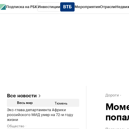
Подписка на РБК
Инвестиции
Мероприятия
Отрасли
Недви
РБК Life
Тренды
Визионеры
Национальные проекты
Город
Стиль
Кр
Конференции СПб
Спецпроекты
Проверка контрагентов
Политика
Дороги
Все новости
Тюмень
Весь мир
Моме
Экс-глава департамента Африки
российского МИД умер на 72-м году
попа
жизни
Общество
Появилось в