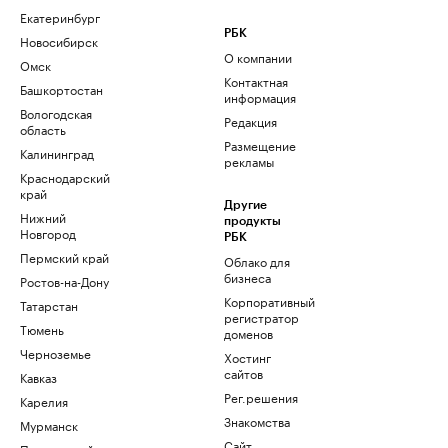
Екатеринбург
РБК
Новосибирск
О компании
Омск
Контактная
Башкортостан
информация
Вологодская
Редакция
область
Размещение
Калининград
рекламы
Краснодарский
край
Другие
Нижний
продукты
Новгород
РБК
Пермский край
Облако для
бизнеса
Ростов-на-Дону
Корпоративный
Татарстан
регистратор
Тюмень
доменов
Черноземье
Хостинг
сайтов
Кавказ
Рег.решения
Карелия
Знакомства
Мурманск
Сайт