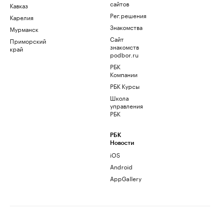
сайтов
Кавказ
Рег.решения
Карелия
Знакомства
Мурманск
Сайт
Приморский
знакомств
край
podbor.ru
РБК
Компании
РБК Курсы
Школа
управления
РБК
РБК
Новости
iOS
Android
AppGallery