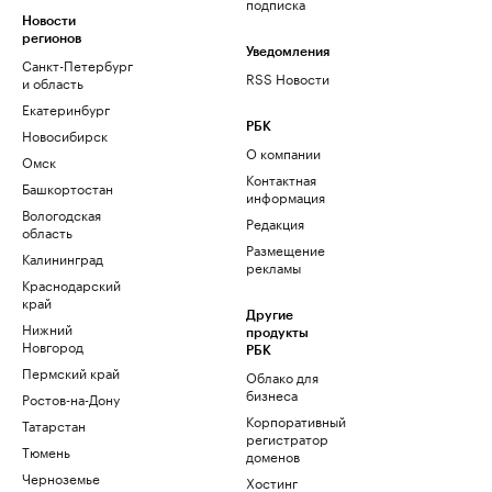
подписка
Новости
регионов
Уведомления
Санкт-Петербург
RSS Новости
и область
Екатеринбург
РБК
Новосибирск
О компании
Омск
Контактная
Башкортостан
информация
Вологодская
Редакция
область
Размещение
Калининград
рекламы
Краснодарский
край
Другие
Нижний
продукты
Новгород
РБК
Пермский край
Облако для
бизнеса
Ростов-на-Дону
Корпоративный
Татарстан
регистратор
Тюмень
доменов
Черноземье
Хостинг