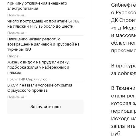
причину отключения внешнего
Сибнефтем
электропитания
о Русское
Политика
ДК Строи
Число пострадавших при атаке БПЛА
на Ильский НПЗ выросло до шести
«з-д Мед
Политика
и массов
Плющенко назвал радостью
областног
возвращение Валиевой и Трусовой на
турниры ISU
прокомме
Спорт
Жизнь с видом на пруд или реку:
В прокура
подборка жилья у набережных и
за соблю
пляжей
РБК и ПИК Серия плюс
В КСИР назвали условие открытия
В Тюмени
Ормузского пролива
стали рег
Политика
которая з
Загрузить еще
периода 
Исходя из
заплатит
руб.