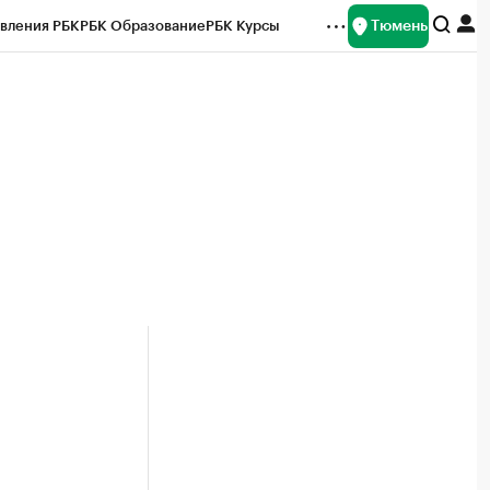
Тюмень
вления РБК
РБК Образование
РБК Курсы
рейтинги
Франшизы
Газета
Спецпроекты СПб
ты