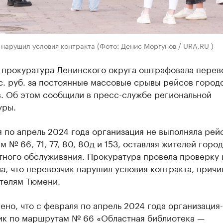
нарушил условия контракта (Фото: Денис Моргунов / URA.RU )
 прокуратура Ленинского округа оштрафовала перев
с. руб. за постоянные массовые срывы рейсов город
в. Об этом сообщили в пресс-службе региональной
уры.
 по апрель 2024 года организация не выполняла рей
 № 66, 71, 77, 80, 80д и 153, оставляя жителей город
тного обслуживания. Прокуратура провела проверку 
а, что перевозчик нарушил условия контракта, причи
телям Тюмени.
ено, что с февраля по апрель 2024 года организация-
ик по маршрутам № 66 «Областная библиотека —