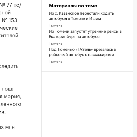
№ 77 «с/
Материалы по теме
есной —
Из с. Казанское перестали ходить
автобусы в Тюмень и Ишим
 № 153
Тюмень
ические
Из Тюмени запустят утренние рейсы в
жителей
Екатеринбург на автобусе
Тюмень
Под Тюменью «ГАЗель» врезалась в
рейсовый автобус с пассажирами
Тюмень
следить
 года
я мэрия,
еленного
я.
их млн