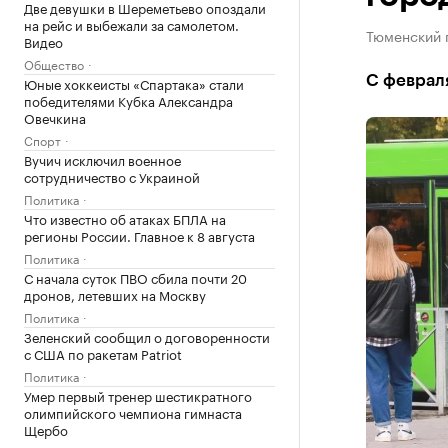
Две девушки в Шереметьево опоздали
на рейс и выбежали за самолетом.
Тюменский 
Видео
Общество
С февраля
Юные хоккеисты «Спартака» стали
победителями Кубка Александра
Овечкина
Спорт
Вучич исключил военное
сотрудничество с Украиной
Политика
Что известно об атаках БПЛА на
регионы России. Главное к 8 августа
Политика
С начала суток ПВО сбила почти 20
дронов, летевших на Москву
Политика
Зеленский сообщил о договоренности
с США по ракетам Patriot
Политика
Умер первый тренер шестикратного
олимпийского чемпиона гимнаста
Щербо