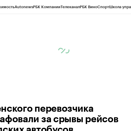
жимость
Autonews
РБК Компании
Телеканал
РБК Вино
Спорт
Школа упра
ипто
РБК Бизнес-среда
Дискуссионный клуб
Исследования
Кредитные 
Экономика
Бизнес
Технологии и медиа
Финансы
Рынок наличной валю
нского перевозчика
афовали за срывы рейсов
дских автобусов