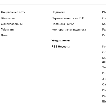
Социальные сети
Подписки
РБ
ВКонтакте
Скрыть баннеры на РБК
О 
Одноклассники
Подписка на РБК
Ко
Telegram
Корпоративная подписка
Ре
Дзен
Ра
Уведомления
RSS Новости
Др
Об
Ко
до
Хо
Ре
Зн
Са
РБ
РБ
Шк