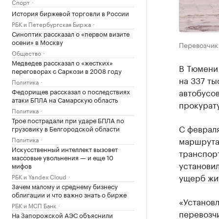
Спорт
История биржевой торговли в России
РБК и Петербургская Биржа
Синоптик рассказал о «первом визите
осени» в Москву
Перевозчик 
Общество
Медведев рассказал о «жестких»
В Тюмени
переговорах с Саркози в 2008 году
на 337 ты
Политика
автобусо
Федорищев рассказал о последствиях
атаки БПЛА на Самарскую область
прокурат
Политика
Трое пострадали при ударе БПЛА по
С февраля
грузовику в Белгородской области
маршрутам
Политика
Искусственный интеллект вызовет
транспор
массовые увольнения — и еще 10
установил
мифов
ущерб жи
РБК и Yandex Cloud
Зачем малому и среднему бизнесу
облигации и что важно знать о бирже
«Установл
РБК и МСП Банк
перевозч
На Запорожской АЭС объяснили