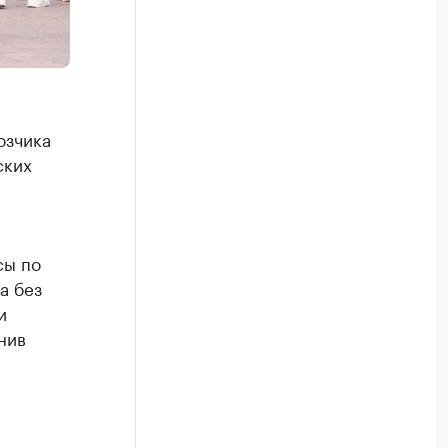
озчика
ских
сы по
а без
и
нив