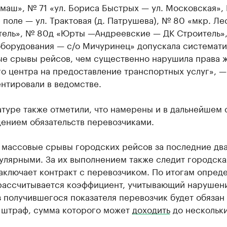
аш», № 71 «ул. Бориса Быстрых — ул. Московская», 
 поле — ул. Трактовая (д. Патрушева), № 80 «мкр. Л
тель», № 80д «Юрты —Андреевские — ДК Строитель»,
оборудования — с/о Мичуринец» допускала системат
ые срывы рейсов, чем существенно нарушила права 
о центра на предоставление транспортных услуг», —
нтировали в ведомстве.
туре также отметили, что намерены и в дальнейшем 
дением обязательств перевозчиками.
 массовые срывы городских рейсов за последние два
улярными. За их выполнением также следит городска
аключает контракт с перевозчиком. По итогам опред
рассчитывается коэффициент, учитывающий нарушени
 получившегося показателя перевозчик будет обязан
ь штраф, сумма которого может
доходить
до нескольк