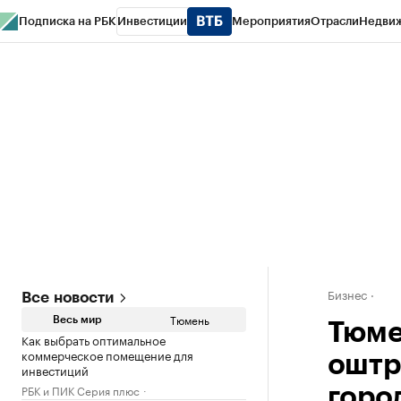
Подписка на РБК
Инвестиции
Мероприятия
Отрасли
Недви
РБК Life
Тренды
Визионеры
Национальные проекты
Город
Стиль
Кр
Конференции СПб
Спецпроекты
Проверка контрагентов
Политика
Бизнес
Все новости
Тюмень
Весь мир
Тюме
Как выбрать оптимальное
коммерческое помещение для
оштр
инвестиций
РБК и ПИК Серия плюс
горо