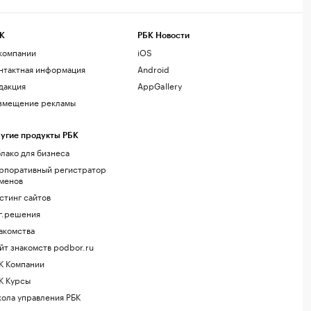
К
РБК Новости
компании
iOS
нтактная информация
Android
дакция
AppGallery
змещение рекламы
угие продукты РБК
лако для бизнеса
рпоративный регистратор
менов
стинг сайтов
г.решения
акомства
йт знакомств podbor.ru
К Компании
К Курсы
ола управления РБК