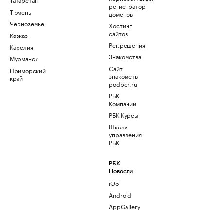
регистратор
Тюмень
доменов
Черноземье
Хостинг
сайтов
Кавказ
Рег.решения
Карелия
Знакомства
Мурманск
Сайт
Приморский
знакомств
край
podbor.ru
РБК
Компании
РБК Курсы
Школа
управления
РБК
РБК
Новости
iOS
Android
AppGallery