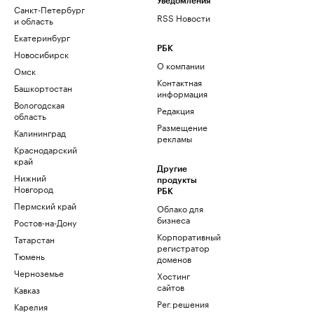
Уведомления
Санкт-Петербург
RSS Новости
и область
Екатеринбург
РБК
Новосибирск
О компании
Омск
Контактная
Башкортостан
информация
Вологодская
Редакция
область
Размещение
Калининград
рекламы
Краснодарский
край
Другие
Нижний
продукты
Новгород
РБК
Пермский край
Облако для
бизнеса
Ростов-на-Дону
Корпоративный
Татарстан
регистратор
Тюмень
доменов
Черноземье
Хостинг
сайтов
Кавказ
Рег.решения
Карелия