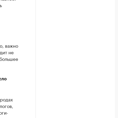
ь
о, важно
дит не
 большее
сло
ородах
логов,
оги-