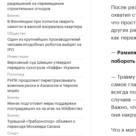
разрешений на перемещение
После ре
строительных отходов
охватил с
Бизнес
В Финляндии при попытке сварить
что прост
самогон в ванной взорвалась квартира
других ре
Общество
как переж
Один из крупнейших производителей
человекоподобных роботов выйдет на
IPO
— Рамиля
Инвестиции
Верховный суд Швеции утвердил
побороть
передачу сухогруза «Каффа» Украине
Политика
— Травму
РНПК продолжит перестраховывать
самое гл
военные риски в Азовском и Черном
морях
всегда по
Бизнес
случаев —
Минэк подготовит меры поддержки
Важно, чт
пострадавших из-за атак на Wildberries
они накру
Бизнес
Турецкий «Трабзонспор» объявил о
переходе Мохамеда Салаха
Что я мог
Спорт