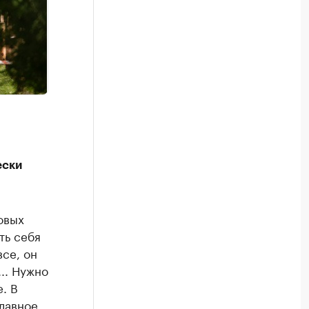
ески
овых
ть себя
все, он
.. Нужно
. В
лавное.