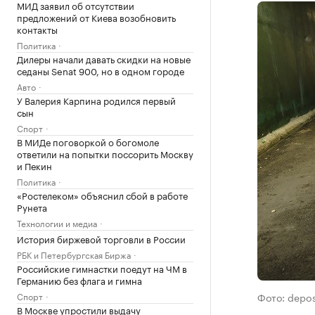
МИД заявил об отсутствии
предложений от Киева возобновить
контакты
Политика
Дилеры начали давать скидки на новые
седаны Senat 900, но в одном городе
Авто
У Валерия Карпина родился первый
сын
Спорт
В МИДе поговоркой о богомоле
ответили на попытки поссорить Москву
и Пекин
Политика
«Ростелеком» объяснил сбой в работе
Рунета
Технологии и медиа
История биржевой торговли в России
РБК и Петербургская Биржа
Российские гимнастки поедут на ЧМ в
Германию без флага и гимна
Спорт
Фото: depo
В Москве упростили выдачу