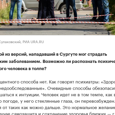
Кулаковский, РИА URA.RU
ой из версий, нападавший в Сургуте мог страдать
ким заболеванием.
Возможно ли распознать психич
го человека в толпе?
ентного способа нет. Как говорят психиатры: «Здор
ь недообследованные». Очевидные способы обезопаси
аться к интуиции. Человек идет не в том темпе, как 
о погоде, у него стеклянные глаза, он перевозбужден.
 от таких как можно дальше. Это нормальное желание
учае самозащита и сохранение здоровья близких — г