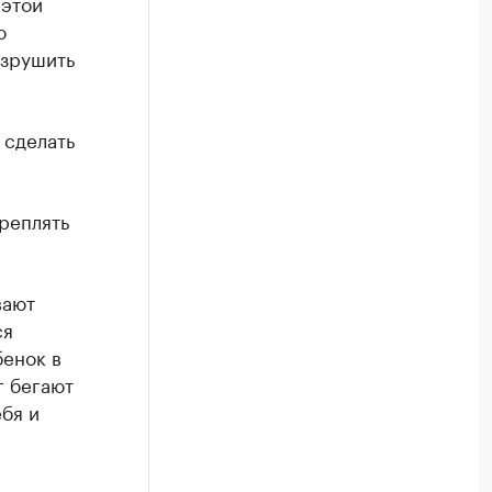
 этой
ю
азрушить
 сделать
креплять
вают
ся
бенок в
г бегают
ебя и