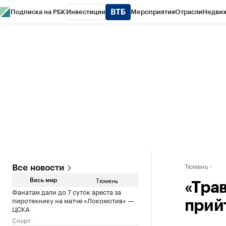
Подписка на РБК
Инвестиции
Мероприятия
Отрасли
Недви
РБК Life
Тренды
Визионеры
Национальные проекты
Город
Стиль
Кр
Конференции СПб
Спецпроекты
Проверка контрагентов
Политика
Тюмень
Все новости
Тюмень
Весь мир
«Тра
Фанатам дали до 7 суток ареста за
пиротехнику на матче «Локомотив» —
прий
ЦСКА
Спорт