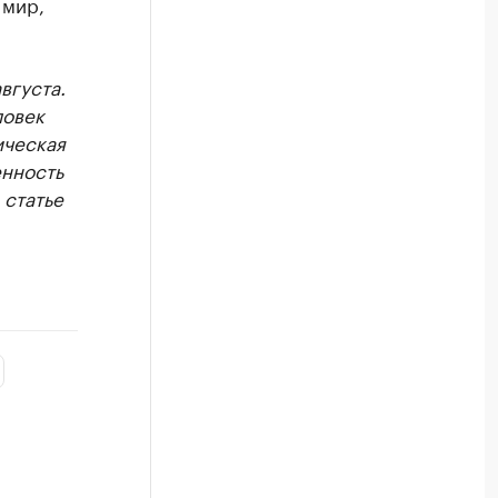
 мир,
вгуста.
ловек
ическая
енность
 статье