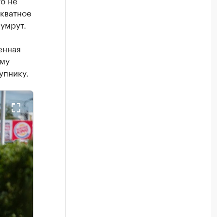
о не
екватное
 умрут.
енная
ому
упнику.