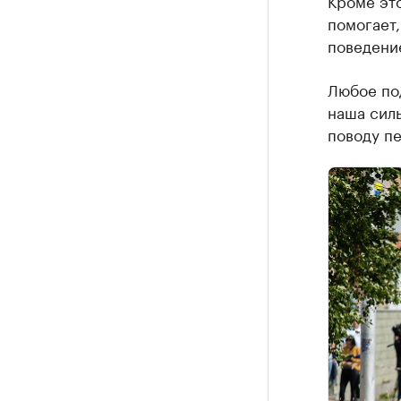
Кроме это
помогает,
поведение
Любое по
наша силь
поводу пе