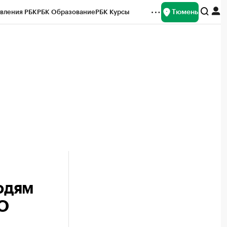
Тюмень
вления РБК
РБК Образование
РБК Курсы
рейтинги
Франшизы
Газета
Спецпроекты СПб
ты
юдям
АО