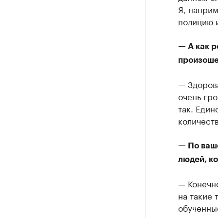
Я, наприм
полицию и
— А как р
произоше
— Здорова
очень гро
так. Един
количест
— По ваш
людей, к
— Конечно
на такие
обученные