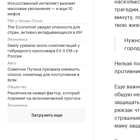
насколько
Искусственный интеллект вызовет
трагедии,
массовые увольнения — и еще 10
мифов
минуту, п
РБК и Yandex Cloud
твою жизн
The Economist увидел опасность для
стран, активно вкладывающихся в ИИ
Нужно
Экономика
Geely урезала число комплектаций у
город
гибридного кроссовера EX-5 EM-i в
России
Нельзя по
Авто
Советник Путина призвала изменить
противни
список олимпиад для поступления в
вузы
Еще важно
Общество
Решетников назвал фактор, который
общую нер
повлияет на экономический прогноз
защищать.
Экономика
рюкзак чт
страшные 
Загрузить еще
маму защи