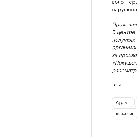
волонтеры
нарушена
Происшест
В центре 
получили
организац
за произ
«Покушени
рассматр
Теги
Сургут
психолог