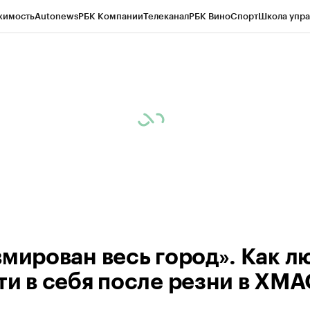
жимость
Autonews
РБК Компании
Телеканал
РБК Вино
Спорт
Школа упра
ипто
РБК Бизнес-среда
Дискуссионный клуб
Исследования
Кредитные 
Экономика
Бизнес
Технологии и медиа
Финансы
Рынок наличной валю
вмирован весь город». Как л
ти в себя после резни в ХМ