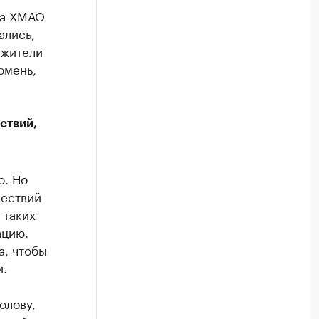
да ХМАО
ались,
 жители
юмень,
ствий,
о. Но
шествий
 таких
ацию.
а, чтобы
и.
олову,