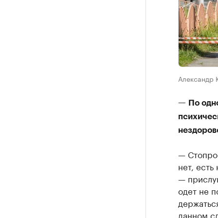
Александр 
—
По одн
психичес
нездорово
— Стопроц
нет, ест
— прислуш
одет не п
держаться
данном сл