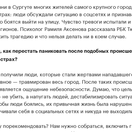
зни в Сургуте многих жителей самого крупного горо
трах: люди обсуждали ситуацию в соцсетях и признав
о боятся выйти на улицу. Чувство тревоги испытали и
гионов. Психолог Рамиля Аксенова рассказала РБК Т
ить трагедию и что нельзя делать ни в коем случае.
, как перестать паниковать после подобных происше
 страх?
 получили люди, которые стали жертвами нападавшег
авное — травмирован весь город. После таких проис
является ощущение небезопасности. Думаю, что цель
 не убить, а напугать людей, дестабилизировать ситу
обы люди боялись, их привычная жизнь была нарушен
чивали себя в социальных сетях и никуда не выходил
у порекомендовать? Нам нужно собраться, включить г