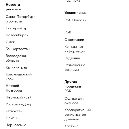
Новости
регионов
Уведомления
Санкт-Петербург
RSS Новости
и область
Екатеринбург
РБК
Новосибирск
О компании
Омск
Контактная
Башкортостан
информация
Вологодская
Редакция
область
Размещение
Калининград
рекламы
Краснодарский
край
Другие
Нижний
продукты
Новгород
РБК
Пермский край
Облако для
бизнеса
Ростов-на-Дону
Корпоративный
Татарстан
регистратор
Тюмень
доменов
Черноземье
Хостинг