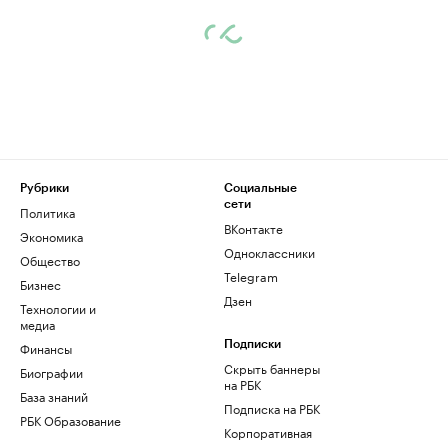
Рубрики
Социальные
сети
Политика
ВКонтакте
Экономика
Одноклассники
Общество
Telegram
Бизнес
Дзен
Технологии и
медиа
Финансы
Подписки
Скрыть баннеры
Биографии
на РБК
База знаний
Подписка на РБК
РБК Образование
Корпоративная
подписка