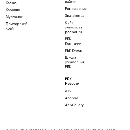
сайтов
Кавказ
Рег.решения
Карелия
Знакомства
Мурманск
Сайт
Приморский
знакомств
край
podbor.ru
РБК
Компании
РБК Курсы
Школа
управления
РБК
РБК
Новости
iOS
Android
AppGallery