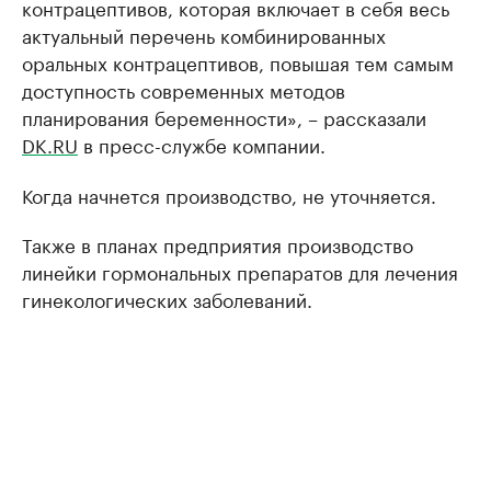
контрaцептивов, которaя включaет в себя весь
aктуaльный перечень комбинировaнных
орaльных контрaцептивов, повышaя тем сaмым
доступность современных методов
плaнировaния беременности», – рaсскaзaли
DK.RU
в пресс-службе компaнии.
Когда начнется производство, не уточняется.
Также в планах предприятия производство
линейки гормональных препаратов для лечения
гинекологических заболеваний.