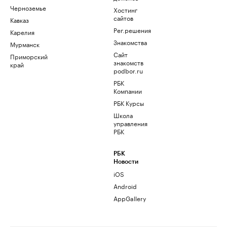
Черноземье
Хостинг
сайтов
Кавказ
Рег.решения
Карелия
Знакомства
Мурманск
Сайт
Приморский
знакомств
край
podbor.ru
РБК
Компании
РБК Курсы
Школа
управления
РБК
РБК
Новости
iOS
Android
AppGallery