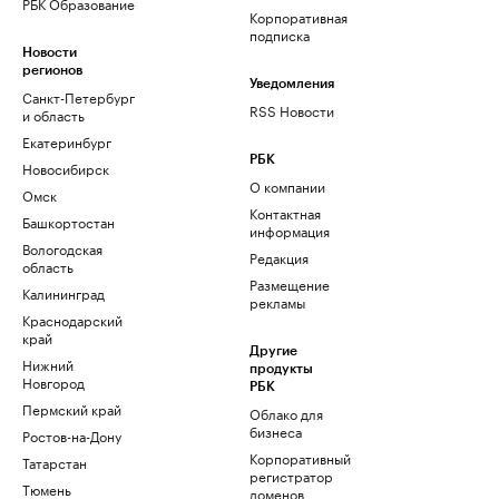
РБК Образование
Корпоративная
подписка
Новости
регионов
Уведомления
Санкт-Петербург
RSS Новости
и область
Екатеринбург
РБК
Новосибирск
О компании
Омск
Контактная
Башкортостан
информация
Вологодская
Редакция
область
Размещение
Калининград
рекламы
Краснодарский
край
Другие
Нижний
продукты
Новгород
РБК
Пермский край
Облако для
бизнеса
Ростов-на-Дону
Корпоративный
Татарстан
регистратор
Тюмень
доменов