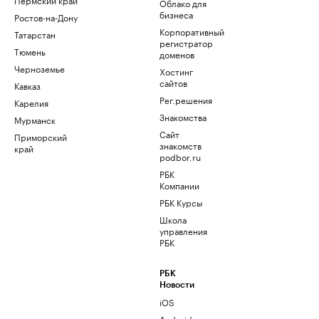
Облако для
бизнеса
Ростов-на-Дону
Корпоративный
Татарстан
регистратор
Тюмень
доменов
Черноземье
Хостинг
сайтов
Кавказ
Рег.решения
Карелия
Знакомства
Мурманск
Сайт
Приморский
знакомств
край
podbor.ru
РБК
Компании
РБК Курсы
Школа
управления
РБК
РБК
Новости
iOS
Android