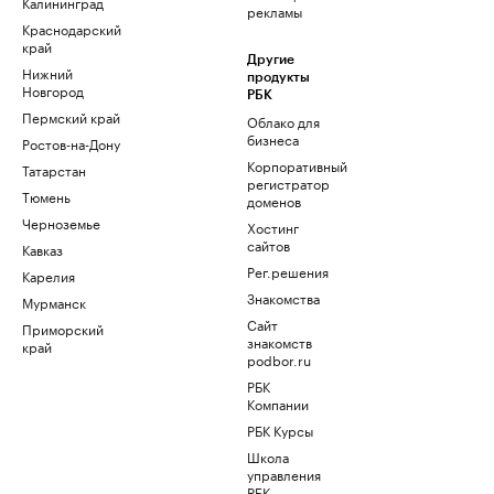
Калининград
рекламы
Краснодарский
край
Другие
Нижний
продукты
Новгород
РБК
Пермский край
Облако для
бизнеса
Ростов-на-Дону
Корпоративный
Татарстан
регистратор
Тюмень
доменов
Черноземье
Хостинг
сайтов
Кавказ
Рег.решения
Карелия
Знакомства
Мурманск
Сайт
Приморский
знакомств
край
podbor.ru
РБК
Компании
РБК Курсы
Школа
управления
РБК