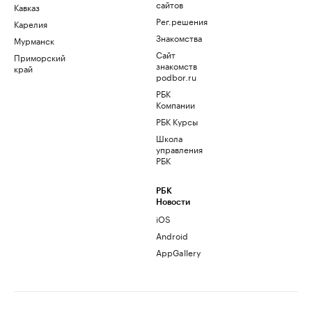
сайтов
Кавказ
Рег.решения
Карелия
Знакомства
Мурманск
Сайт
Приморский
знакомств
край
podbor.ru
РБК
Компании
РБК Курсы
Школа
управления
РБК
РБК
Новости
iOS
Android
AppGallery