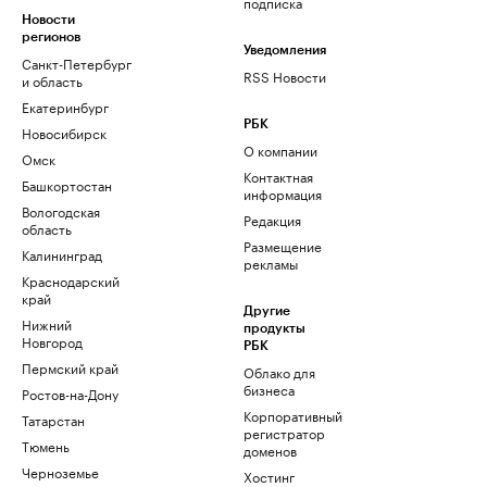
подписка
Новости
регионов
Уведомления
Санкт-Петербург
RSS Новости
и область
Екатеринбург
РБК
Новосибирск
О компании
Омск
Контактная
Башкортостан
информация
Вологодская
Редакция
область
Размещение
Калининград
рекламы
Краснодарский
край
Другие
Нижний
продукты
Новгород
РБК
Пермский край
Облако для
бизнеса
Ростов-на-Дону
Корпоративный
Татарстан
регистратор
Тюмень
доменов
Черноземье
Хостинг