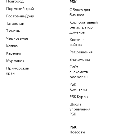
Новгород
РБК
Пермский край
Облако для
бизнеса
Ростов-на-Дону
Корпоративный
Татарстан
регистратор
Тюмень
доменов
Черноземье
Хостинг
сайтов
Кавказ
Рег.решения
Карелия
Знакомства
Мурманск
Сайт
Приморский
знакомств
край
podbor.ru
РБК
Компании
РБК Курсы
Школа
управления
РБК
РБК
Новости