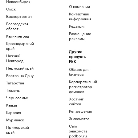
Новосибирск
О компании
Омск
Контактная
Башкортостан
информация
Вологодская
Редакция
область
Размещение
Калининград
рекламы
Краснодарский
край
Другие
Нижний
продукты
Новгород
РБК
Пермский край
Облако для
бизнеса
Ростов-на-Дону
Корпоративный
Татарстан
регистратор
Тюмень
доменов
Черноземье
Хостинг
сайтов
Кавказ
Рег.решения
Карелия
Знакомства
Мурманск
Сайт
Приморский
знакомств
край
podbor.ru