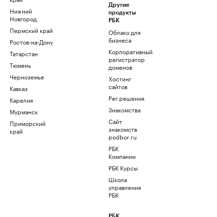
Другие
Нижний
продукты
Новгород
РБК
Пермский край
Облако для
бизнеса
Ростов-на-Дону
Корпоративный
Татарстан
регистратор
Тюмень
доменов
Черноземье
Хостинг
сайтов
Кавказ
Рег.решения
Карелия
Знакомства
Мурманск
Сайт
Приморский
знакомств
край
podbor.ru
РБК
Компании
РБК Курсы
Школа
управления
РБК
РБК