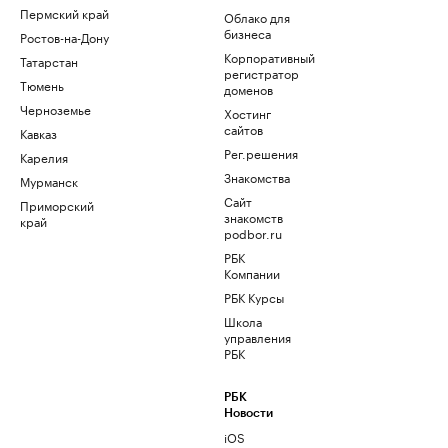
Пермский край
Облако для
бизнеса
Ростов-на-Дону
Корпоративный
Татарстан
регистратор
Тюмень
доменов
Черноземье
Хостинг
сайтов
Кавказ
Рег.решения
Карелия
Знакомства
Мурманск
Сайт
Приморский
знакомств
край
podbor.ru
РБК
Компании
РБК Курсы
Школа
управления
РБК
РБК
Новости
iOS