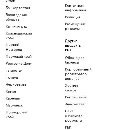
Омск
Контактная
Башкортостан
информация
Вологодская
Редакция
область
Размещение
Калининград
рекламы
Краснодарский
край
Другие
Нижний
продукты
Новгород
РБК
Пермский край
Облако для
бизнеса
Ростов-на-Дону
Корпоративный
Татарстан
регистратор
Тюмень
доменов
Черноземье
Хостинг
сайтов
Кавказ
Рег.решения
Карелия
Знакомства
Мурманск
Сайт
Приморский
знакомств
край
podbor.ru
РБК