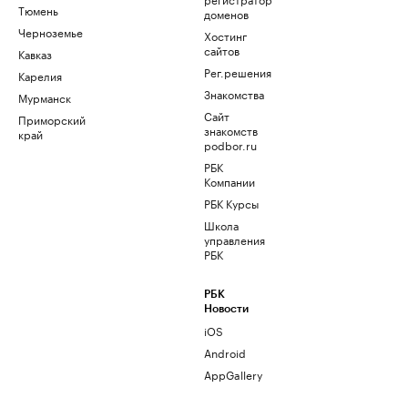
Тюмень
доменов
Черноземье
Хостинг
сайтов
Кавказ
Рег.решения
Карелия
Знакомства
Мурманск
Сайт
Приморский
знакомств
край
podbor.ru
РБК
Компании
РБК Курсы
Школа
управления
РБК
РБК
Новости
iOS
Android
AppGallery