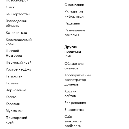
О компании
Омск
Контактная
Башкортостан
информация
Вологодская
Редакция
область
Размещение
Калининград
рекламы
Краснодарский
край
Другие
Нижний
продукты
Новгород
РБК
Пермский край
Облако для
бизнеса
Ростов-на-Дону
Корпоративный
Татарстан
регистратор
Тюмень
доменов
Черноземье
Хостинг
сайтов
Кавказ
Рег.решения
Карелия
Знакомства
Мурманск
Сайт
Приморский
знакомств
край
podbor.ru