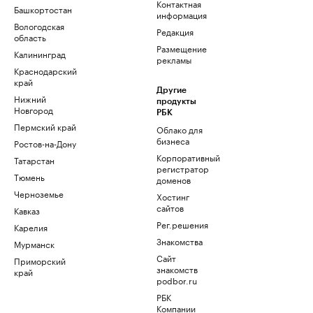
Контактная
Башкортостан
информация
Вологодская
Редакция
область
Размещение
Калининград
рекламы
Краснодарский
край
Другие
Нижний
продукты
Новгород
РБК
Пермский край
Облако для
бизнеса
Ростов-на-Дону
Корпоративный
Татарстан
регистратор
Тюмень
доменов
Черноземье
Хостинг
сайтов
Кавказ
Рег.решения
Карелия
Знакомства
Мурманск
Сайт
Приморский
знакомств
край
podbor.ru
РБК
Компании