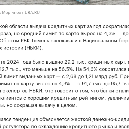
с Моргунов / URA.RU
ой области выдача кредитных карт за год сократила
 раза, но средний лимит по карте вырос на 4,3% — до
 Об этом РБК Тюмень рассказали в Национальном бюр
х историй (НБКИ).
рте 2024 года было выдано 29,2 тыс. кредитных карт, 
12,7 тыс., что меньше на 56,5%. На 54,6% сократился 
 лимит выданных карт — с 2,68 до 1,21 млрд руб. Пр
имит на карту вырос на 4,3% — с 91,7 тыс. до 95,7 тыс
 экспертов НБКИ, это говорит о том, что банки стали
 клиентов с хорошим кредитным рейтингом, увеличив
ы, но сокращая выдачу в целом.
аяся тенденция объясняется жесткой денежно-кред
й регулятора по охлаждению кредитного рынка и вве