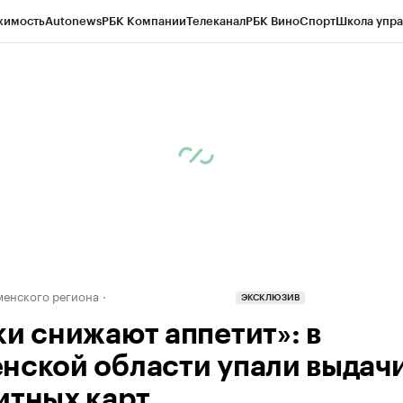
жимость
Autonews
РБК Компании
Телеканал
РБК Вино
Спорт
Школа упра
ипто
РБК Бизнес-среда
Дискуссионный клуб
Исследования
Кредитные 
Экономика
Бизнес
Технологии и медиа
Финансы
Рынок наличной валю
енского региона
ЭКСКЛЮЗИВ
ки снижают аппетит»: в
нской области упали выдач
итных карт