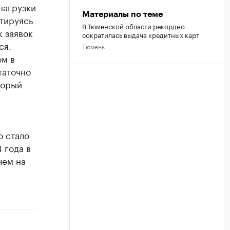
нагрузки
Материалы по теме
нтируясь
В Тюменской области рекордно
 заявок
сократилась выдача кредитных карт
ся.
Тюмень
ом в
таточно
торый
о стало
 года в
чем на