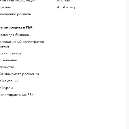
дакция
AppGallery
змещение рекламы
угие продукты РБК
лако для бизнеса
рпоративный регистратор
менов
стинг сайтов
г.решения
акомства
йт знакомств podbor.ru
К Компании
К Курсы
ола управления РБК