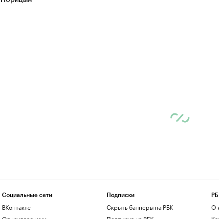
 Норицын
Социальные сети
Подписки
РБ
ВКонтакте
Скрыть баннеры на РБК
О 
Одноклассники
Подписка на РБК
Ко