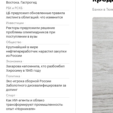
Востока. Гастрогид
РБК и РСХБ
Банки в Тюм
ЦБ предложил обновленные правила
листинга облигаций: что изменится
Инвестиции
Ректоры предложили решение
проблемы олимпиадников при
поступлении в вузы
Общество
Крупнейший в мире
нефтепереработчик нарастил закупки
из России
Экономика
Захарова напомнила, кто разбомбил
Хиросиму в 1945 году
Политика
Экс-игрока сборной России
Заболотного дисквалифицировали за
допинг
Спорт
Как ИИ-агенты и облако
трансформируют промышленность:
опыт «Норникеля»