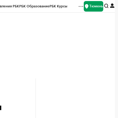
Тюмень
вления РБК
РБК Образование
РБК Курсы
рейтинги
Франшизы
Газета
Спецпроекты СПб
ты
и