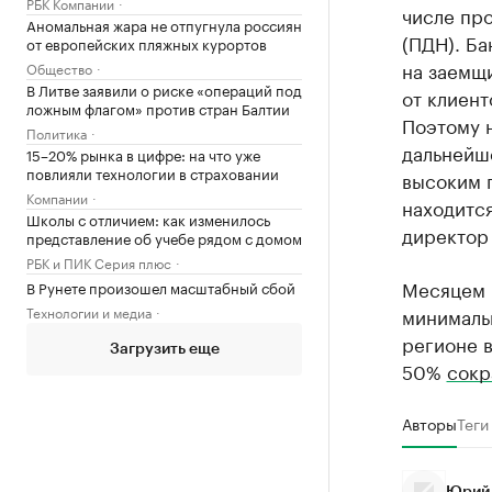
РБК Компании
числе про
Аномальная жара не отпугнула россиян
(ПДН). Ба
от европейских пляжных курортов
на заемщи
Общество
В Литве заявили о риске «операций под
от клиент
ложным флагом» против стран Балтии
Поэтому 
Политика
дальнейш
15–20% рынка в цифре: на что уже
повлияли технологии в страховании
высоким 
Компании
находится
Школы с отличием: как изменилось
директор
представление об учебе рядом с домом
РБК и ПИК Серия плюс
Месяцем р
В Рунете произошел масштабный сбой
Технологии и медиа
минимальн
регионе в
Загрузить еще
50%
сокр
Авторы
Теги