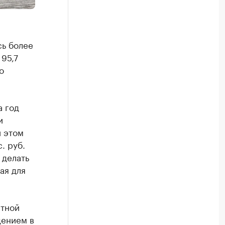
сь более
 95,7
о
а год
и
и этом
. руб.
 делать
ая для
итной
дением в