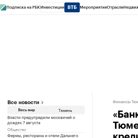
Подписка на РБК
Инвестиции
Мероприятия
Отрасли
Недви
РБК Life
Тренды
Визионеры
Национальные проекты
Город
Стиль
Кр
Конференции СПб
Спецпроекты
Проверка контрагентов
Политика
Финансы Тюм
Все новости
Тюмень
Весь мир
«Бан
Власти предупредили москвичей о
дождях 7 августа
Тюме
Общество
Фермы, рестораны и отели Дальнего
кред