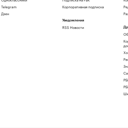
Telegram
Корпоративная подписка
Ре
Дзен
Ра
Уведомления
RSS Новости
Др
Об
Ко
до
Хо
Ре
Зн
Са
РБ
РБ
Шк