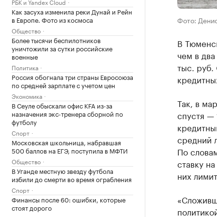
РБК и Yandex Cloud
Как засуха изменила реки Дунай и Рейн
в Европе. Фото из космоса
Фото: Дени
Общество
Более тысячи беспилотников
В Тюменск
уничтожили за сутки российские
чем в два
военные
тыс. руб.
Политика
Россия обогнала три страны Евросоюза
кредитны
по средней зарплате с учетом цен
Экономика
Так, в ма
В Сеуле обыскали офис KFA из-за
назначения экс-тренера сборной по
спустя — 
футболу
кредитный
Спорт
средний л
Московская школьница, набравшая
По словам
500 баллов на ЕГЭ, поступила в МФТИ
Общество
ставку на
В Уганде местную звезду футбола
них лимит
избили до смерти во время ограбления
Спорт
«Сложивш
Финансы после 60: ошибки, которые
стоят дорого
политико