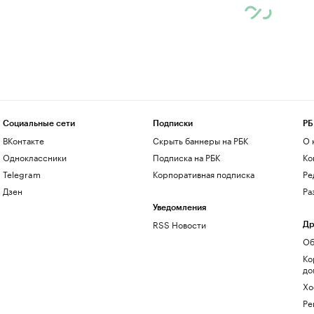
Социальные сети
Подписки
РБ
ВКонтакте
Скрыть баннеры на РБК
О 
Одноклассники
Подписка на РБК
Ко
Telegram
Корпоративная подписка
Ре
Дзен
Ра
Уведомления
RSS Новости
Др
Об
Ко
до
Хо
Ре