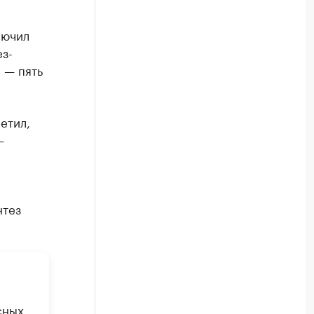
лючил
з-
 — пять
етил,
—
нтез
сных