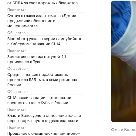
от БПЛА за счет дорожных бюджетов
Политика
Супруге главы издательства «Джем»
предъявили обвинение в
мошенничестве
Общество
Bloomberg узнал о серии самоубийств
в Киберкомандовании США
Политика
Землетрясение магнитудой 4,1
произошло в Туве
Общество
Средняя пенсия неработающих
превысила ₽35 тыс. в семи регионах
России
Общество
США ввели санкции в отношении
военного атташе Кубы в России
Политика
Власти Венесуэлы и оппозиция начали
переговоры спустя неделю задержки
Политика
Фото: Влад
Прощание с олимпийским чемпионом