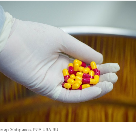
имир Жабриков, РИА URA.RU