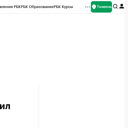
Тюмень
вления РБК
РБК Образование
РБК Курсы
рейтинги
Франшизы
Газета
Спецпроекты СПб
ты
ил
и