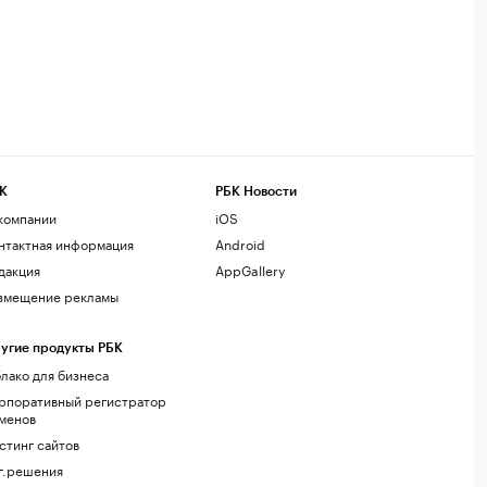
К
РБК Новости
компании
iOS
нтактная информация
Android
дакция
AppGallery
змещение рекламы
угие продукты РБК
лако для бизнеса
рпоративный регистратор
менов
стинг сайтов
г.решения