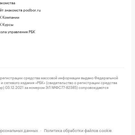
акомства
йт знакомств podbor.ru
К Компании
К Курсы
ола управления РБК
регистрации средства массовой информации выдано Федеральной
и сетевого издания «РБК» (свидетельство о регистрации средства
ор) 03.12.2021 за номером ЭЛ №ФС77-82385) сопровождаются
ерсональных данных
Политика обработки файлов cookie
·