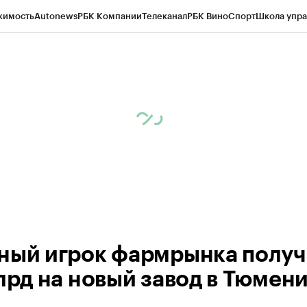
жимость
Autonews
РБК Компании
Телеканал
РБК Вино
Спорт
Школа упра
ипто
РБК Бизнес-среда
Дискуссионный клуб
Исследования
Кредитные 
Экономика
Бизнес
Технологии и медиа
Финансы
Рынок наличной валю
ный игрок фармрынка получ
млрд на новый завод в Тюмен