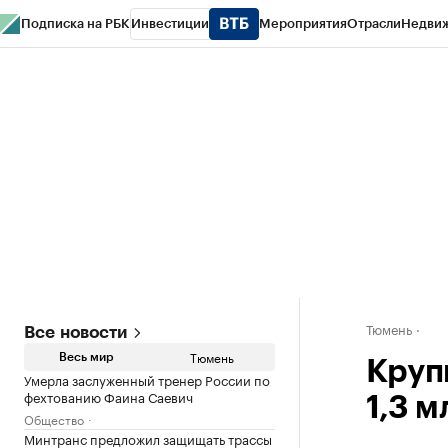
Подписка на РБК
Инвестиции
Мероприятия
Отрасли
Недви
РБК Life
Тренды
Визионеры
Национальные проекты
Город
Стиль
Кр
Конференции СПб
Спецпроекты
Проверка контрагентов
Политика
Тюмень
Все новости
Тюмень
Весь мир
Круп
Умерла заслуженный тренер России по
фехтованию Фаина Саевич
1,3 
Общество
Минтранс предложил защищать трассы