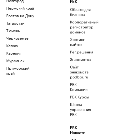
Новгород
РБК
Пермский край
Облако для
бизнеса
Ростов-на-Дону
Корпоративный
Татарстан
регистратор
Тюмень
доменов
Черноземье
Хостинг
сайтов
Кавказ
Рег.решения
Карелия
Знакомства
Мурманск
Сайт
Приморский
знакомств
край
podbor.ru
РБК
Компании
РБК Курсы
Школа
управления
РБК
РБК
Новости