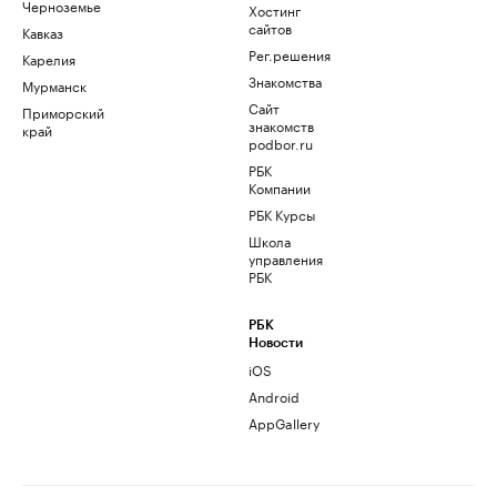
Черноземье
Хостинг
сайтов
Кавказ
Рег.решения
Карелия
Знакомства
Мурманск
Сайт
Приморский
знакомств
край
podbor.ru
РБК
Компании
РБК Курсы
Школа
управления
РБК
РБК
Новости
iOS
Android
AppGallery