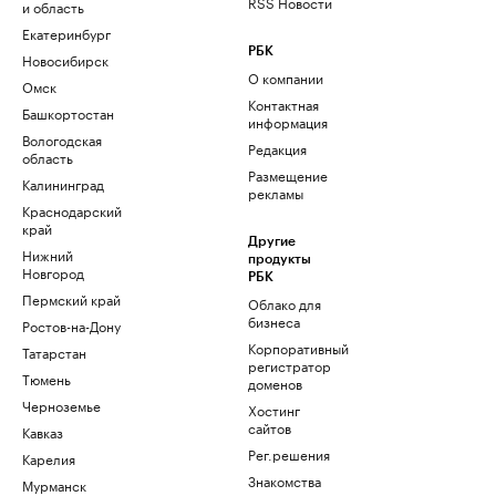
RSS Новости
и область
Екатеринбург
РБК
Новосибирск
О компании
Омск
Контактная
Башкортостан
информация
Вологодская
Редакция
область
Размещение
Калининград
рекламы
Краснодарский
край
Другие
Нижний
продукты
Новгород
РБК
Пермский край
Облако для
бизнеса
Ростов-на-Дону
Корпоративный
Татарстан
регистратор
Тюмень
доменов
Черноземье
Хостинг
сайтов
Кавказ
Рег.решения
Карелия
Знакомства
Мурманск