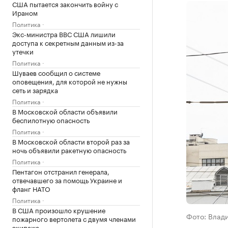
США пытается закончить войну с
Ираном
Политика
Экс-министра ВВС США лишили
доступа к секретным данным из-за
утечки
Политика
Шуваев сообщил о системе
оповещения, для которой не нужны
сеть и зарядка
Политика
В Московской области объявили
беспилотную опасность
Политика
В Московской области второй раз за
ночь объявили ракетную опасность
Политика
Пентагон отстранил генерала,
отвечавшего за помощь Украине и
фланг НАТО
Политика
В США произошло крушение
Фото: Влад
пожарного вертолета с двумя членами
экипажа