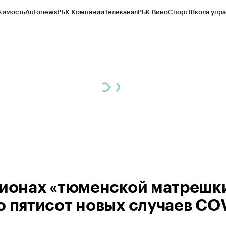
жимость
Autonews
РБК Компании
Телеканал
РБК Вино
Спорт
Школа упра
ипто
РБК Бизнес-среда
Дискуссионный клуб
Исследования
Кредитные 
Экономика
Бизнес
Технологии и медиа
Финансы
Рынок наличной валю
гионах «тюменской матрешки
о пятисот новых случаев CO