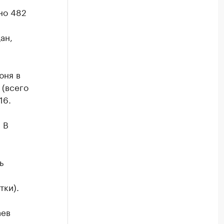
но 482
ан,
юня в
 (всего
16.
 В
ь
тки).
аев