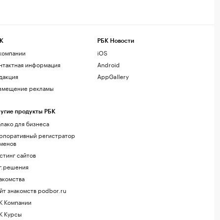
К
РБК Новости
компании
iOS
нтактная информация
Android
дакция
AppGallery
змещение рекламы
угие продукты РБК
лако для бизнеса
рпоративный регистратор
менов
стинг сайтов
г.решения
акомства
йт знакомств podbor.ru
К Компании
К Курсы