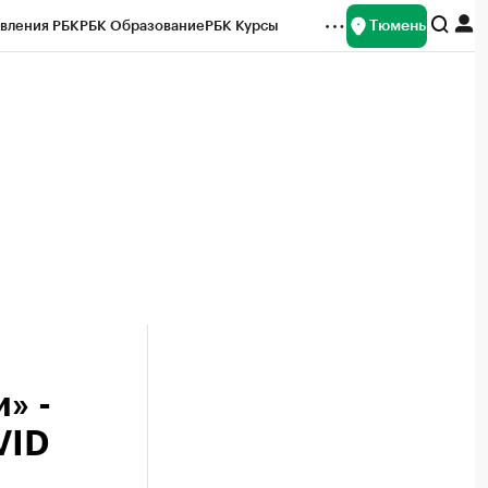
Тюмень
вления РБК
РБК Образование
РБК Курсы
рейтинги
Франшизы
Газета
Спецпроекты СПб
ты
» -
VID