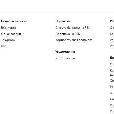
Социальные сети
Подписки
РБ
ВКонтакте
Скрыть баннеры на РБК
О 
Одноклассники
Подписка на РБК
Ко
Telegram
Корпоративная подписка
Ре
Дзен
Ра
Уведомления
RSS Новости
Др
Об
Ко
до
Хо
Ре
Зн
Са
РБ
РБ