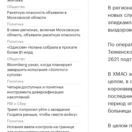
В регион
Общество
Ракетную опасность объявили в
новых слу
Московской области
эпидкампа
Политика
выздорове
В семи регионах, включая Московскую
область, объявили ракетную опасность
Политика
По опера
«Одиссея» Нолана собрала в прокате
Тюменско
более $1 млрд
2621 подт
Общество
Bloomberg узнал, когда планируют
завершить испытания «Золотого
В ХМАО за
купола»
целом, в 
Политика
Четыре доступных и понятных
коронавир
инструмента диверсификации
последние
накоплений
период э
РБК и Сбер
Трамп попросил уйти с заседания
больницы 
Госдепа раньше, чтобы «вести войну»
Политика
В целом 
Испания ввела контроль на границе
для путешественников из Италии