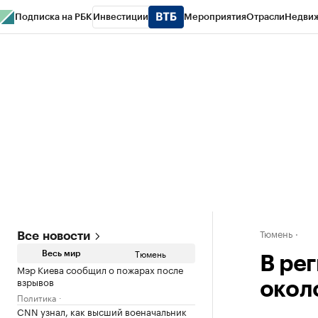
Подписка на РБК
Инвестиции
Мероприятия
Отрасли
Недви
РБК Life
Тренды
Визионеры
Национальные проекты
Город
Стиль
Кр
Конференции СПб
Спецпроекты
Проверка контрагентов
Политика
Тюмень
Все новости
Тюмень
Весь мир
В ре
Мэр Киева сообщил о пожарах после
взрывов
окол
Политика
CNN узнал, как высший военачальник