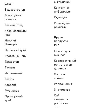
О компании
Омск
Контактная
Башкортостан
информация
Вологодская
Редакция
область
Размещение
Калининград
рекламы
Краснодарский
край
Другие
Нижний
продукты
Новгород
РБК
Пермский край
Облако для
бизнеса
Ростов-на-Дону
Корпоративный
Татарстан
регистратор
Тюмень
доменов
Черноземье
Хостинг
сайтов
Кавказ
Рег.решения
Карелия
Знакомства
Мурманск
Сайт
Приморский
знакомств
край
podbor.ru