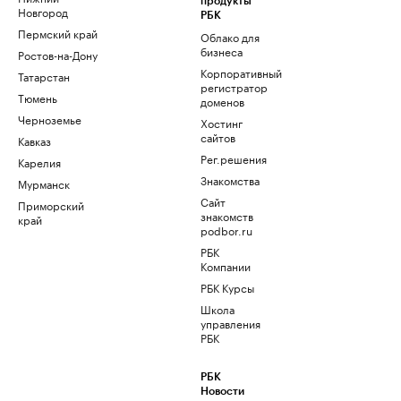
продукты
Новгород
РБК
Пермский край
Облако для
бизнеса
Ростов-на-Дону
Корпоративный
Татарстан
регистратор
Тюмень
доменов
Черноземье
Хостинг
сайтов
Кавказ
Рег.решения
Карелия
Знакомства
Мурманск
Сайт
Приморский
знакомств
край
podbor.ru
РБК
Компании
РБК Курсы
Школа
управления
РБК
РБК
Новости