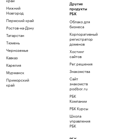
край
Другие
Нижний
продукты
Новгород
РБК
Пермский край
Облако для
бизнеса
Ростов-на-Дону
Корпоративный
Татарстан
регистратор
Тюмень
доменов
Черноземье
Хостинг
сайтов
Кавказ
Рег.решения
Карелия
Знакомства
Мурманск
Сайт
Приморский
знакомств
край
podbor.ru
РБК
Компании
РБК Курсы
Школа
управления
РБК