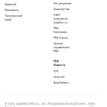
Рег.решения
Карелия
Знакомства
Мурманск
Сайт
Приморский
знакомств
край
podbor.ru
РБК
Компании
РБК Курсы
Школа
управления
РБК
РБК
Новости
iOS
Android
AppGallery
© ООО «БИЗНЕСПРЕСС», АО «РОСБИЗНЕСКОНСАЛТИНГ», 1995–