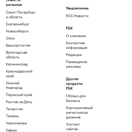
Новости
регионов
Уведомления
Санкт-Петербург
RSS Новости
и область
Екатеринбург
РБК
Новосибирск
О компании
Омск
Контактная
Башкортостан
информация
Вологодская
Редакция
область
Размещение
Калининград
рекламы
Краснодарский
край
Другие
Нижний
продукты
Новгород
РБК
Пермский край
Облако для
бизнеса
Ростов-на-Дону
Корпоративный
Татарстан
регистратор
Тюмень
доменов
Черноземье
Хостинг
сайтов
Кавказ