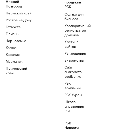
Нижний
продукты
Новгород
РБК
Пермский край
Облако для
бизнеса
Ростов-на-Дону
Корпоративный
Татарстан
регистратор
Тюмень
доменов
Черноземье
Хостинг
сайтов
Кавказ
Рег.решения
Карелия
Знакомства
Мурманск
Сайт
Приморский
знакомств
край
podbor.ru
РБК
Компании
РБК Курсы
Школа
управления
РБК
РБК
Новости