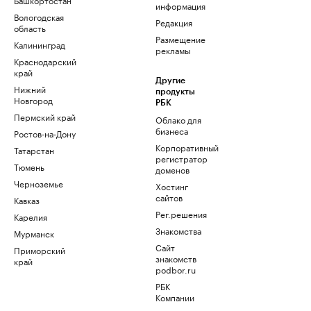
информация
Вологодская
Редакция
область
Размещение
Калининград
рекламы
Краснодарский
край
Другие
Нижний
продукты
Новгород
РБК
Пермский край
Облако для
бизнеса
Ростов-на-Дону
Корпоративный
Татарстан
регистратор
Тюмень
доменов
Черноземье
Хостинг
сайтов
Кавказ
Рег.решения
Карелия
Знакомства
Мурманск
Сайт
Приморский
знакомств
край
podbor.ru
РБК
Компании