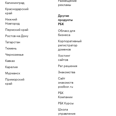
Размещение
Калининград
рекламы
Краснодарский
край
Другие
Нижний
продукты
Новгород
РБК
Пермский край
Облако для
бизнеса
Ростов-на-Дону
Корпоративный
Татарстан
регистратор
Тюмень
доменов
Черноземье
Хостинг
сайтов
Кавказ
Рег.решения
Карелия
Знакомства
Мурманск
Сайт
Приморский
знакомств
край
podbor.ru
РБК
Компании
РБК Курсы
Школа
управления