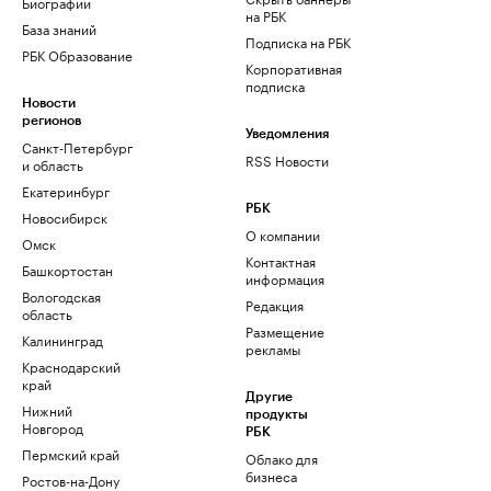
Биографии
на РБК
База знаний
Подписка на РБК
РБК Образование
Корпоративная
подписка
Новости
регионов
Уведомления
Санкт-Петербург
RSS Новости
и область
Екатеринбург
РБК
Новосибирск
О компании
Омск
Контактная
Башкортостан
информация
Вологодская
Редакция
область
Размещение
Калининград
рекламы
Краснодарский
край
Другие
Нижний
продукты
Новгород
РБК
Пермский край
Облако для
бизнеса
Ростов-на-Дону