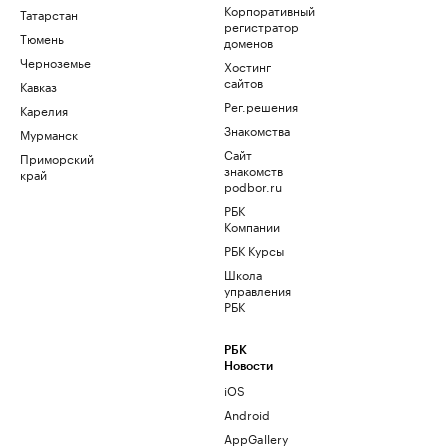
Корпоративный
Татарстан
регистратор
Тюмень
доменов
Черноземье
Хостинг
сайтов
Кавказ
Рег.решения
Карелия
Знакомства
Мурманск
Сайт
Приморский
знакомств
край
podbor.ru
РБК
Компании
РБК Курсы
Школа
управления
РБК
РБК
Новости
iOS
Android
AppGallery