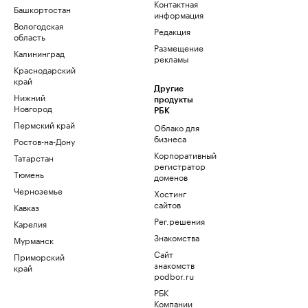
Контактная
Башкортостан
информация
Вологодская
Редакция
область
Размещение
Калининград
рекламы
Краснодарский
край
Другие
Нижний
продукты
Новгород
РБК
Пермский край
Облако для
бизнеса
Ростов-на-Дону
Корпоративный
Татарстан
регистратор
Тюмень
доменов
Черноземье
Хостинг
сайтов
Кавказ
Рег.решения
Карелия
Знакомства
Мурманск
Сайт
Приморский
знакомств
край
podbor.ru
РБК
Компании