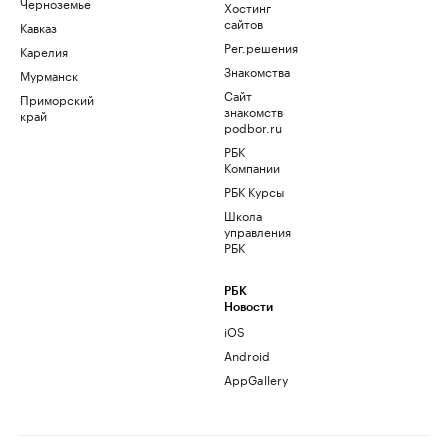
Черноземье
Хостинг
сайтов
Кавказ
Рег.решения
Карелия
Знакомства
Мурманск
Сайт
Приморский
знакомств
край
podbor.ru
РБК
Компании
РБК Курсы
Школа
управления
РБК
РБК
Новости
iOS
Android
AppGallery