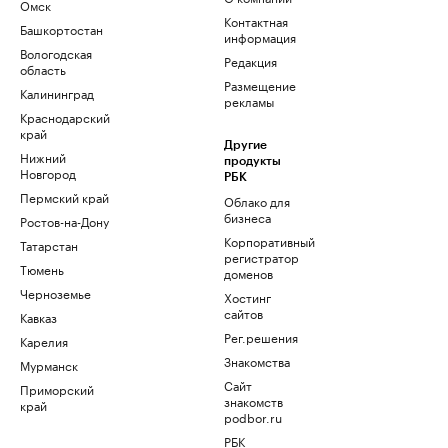
Омск
Контактная
Башкортостан
информация
Вологодская
Редакция
область
Размещение
Калининград
рекламы
Краснодарский
край
Другие
Нижний
продукты
Новгород
РБК
Пермский край
Облако для
бизнеса
Ростов-на-Дону
Корпоративный
Татарстан
регистратор
Тюмень
доменов
Черноземье
Хостинг
сайтов
Кавказ
Рег.решения
Карелия
Знакомства
Мурманск
Сайт
Приморский
знакомств
край
podbor.ru
РБК