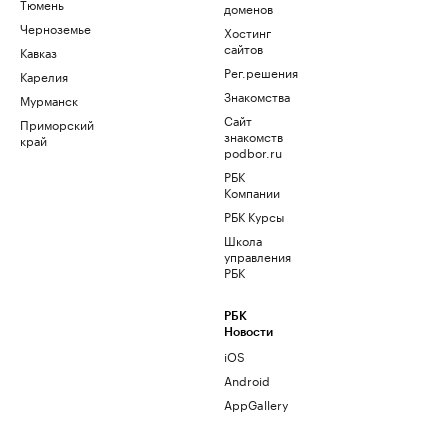
Тюмень
доменов
Черноземье
Хостинг
сайтов
Кавказ
Рег.решения
Карелия
Знакомства
Мурманск
Сайт
Приморский
знакомств
край
podbor.ru
РБК
Компании
РБК Курсы
Школа
управления
РБК
РБК
Новости
iOS
Android
AppGallery