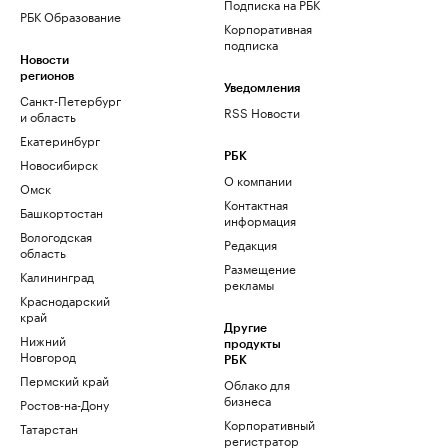
Подписка на РБК
РБК Образование
Корпоративная
подписка
Новости
регионов
Уведомления
Санкт-Петербург
RSS Новости
и область
Екатеринбург
РБК
Новосибирск
О компании
Омск
Контактная
Башкортостан
информация
Вологодская
Редакция
область
Размещение
Калининград
рекламы
Краснодарский
край
Другие
Нижний
продукты
Новгород
РБК
Пермский край
Облако для
бизнеса
Ростов-на-Дону
Корпоративный
Татарстан
регистратор