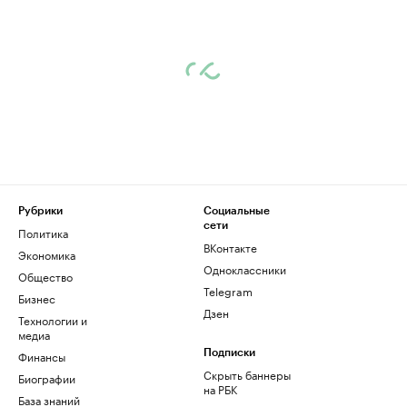
Рубрики
Социальные
сети
Политика
ВКонтакте
Экономика
Одноклассники
Общество
Telegram
Бизнес
Дзен
Технологии и
медиа
Финансы
Подписки
Скрыть баннеры
Биографии
на РБК
База знаний