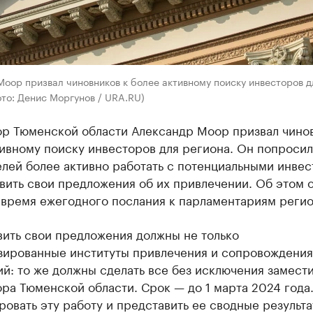
оор призвал чиновников к более активному поиску инвесторов д
то: Денис Моргунов / URA.RU)
ор Тюменской области Александр Моор призвал чино
ивному поиску инвесторов для региона. Он попросил
елей более активно работать с потенциальными инве
вить свои предложения об их привлечении. Об этом 
 время ежегодного послания к парламентариям регио
вить свои предложения должны не только
зированные институты привлечения и сопровождения
й: то же должны сделать все без исключения замест
ра Тюменской области. Срок — до 1 марта 2024 года
овать эту работу и представить ее сводные результ