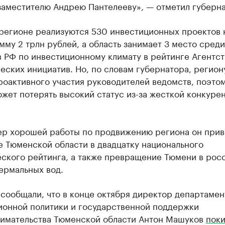
заместителю Андрею Пантелееву», — отметил губерна
 регионе реализуются 530 инвестиционных проектов 
му 2 трлн рублей, а область занимает 3 место среди
 РФ по инвестиционному климату в рейтинге Агентст
еских инициатив. Но, по словам губернатора, регион
роактивного участия руководителей ведомств, поэто
жет потерять высокий статус из-за жесткой конкуре
.
ер хорошей работы по продвижению региона он прив
е Тюменской области в двадцатку национального
еского рейтинга, а также превращение Тюмени в рос
ермальных вод.
сообщали, что в конце октября директор департамен
ионной политики и государственной поддержки
имательства Тюменской области Антон Машуков
поки