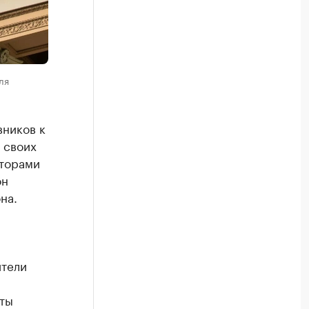
ля
вников к
 своих
сторами
он
на.
ители
.
аты