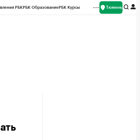
Тюмень
вления РБК
РБК Образование
РБК Курсы
рейтинги
Франшизы
Газета
Спецпроекты СПб
ты
ать