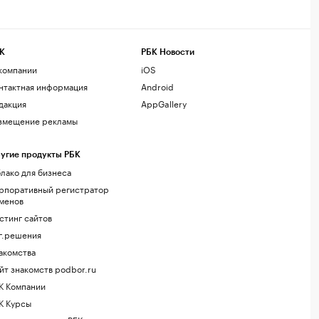
К
РБК Новости
компании
iOS
нтактная информация
Android
дакция
AppGallery
змещение рекламы
угие продукты РБК
лако для бизнеса
рпоративный регистратор
менов
стинг сайтов
г.решения
акомства
йт знакомств podbor.ru
К Компании
К Курсы