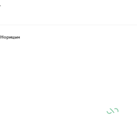
.
 Норицын