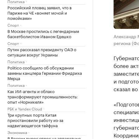
Политика
Российский пловец заявил, что в
Париже на ЧЕ «воняет мочой и
помойками»
Спорт
В Москве простились с легендарным
Александр М
баскетболистом Иваном Едешко
региона (Фо
Спорт
Путин рассказал президенту ОАЭ о
ситуации вокруг Украины
Губернат
Политика
более акт
Politico сообщило об обсуждении
заместит
замены канцлера Германии Фридриха
Мерца
и подгото
Политика
сказал во
Как ИИ-агенты и облако
трансформируют промышленность:
опыт «Норникеля»
«Подгото
РБК и Yandex Cloud
специали
Три крупных порта Китая
инвестици
приостановили работу из-за
надвигающегося тайфуна
губернато
Экономика
Координир
В России вырос спрос на аппаратные