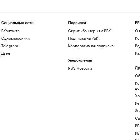
Социальные сети
Подписки
РБ
ВКонтакте
Скрыть баннеры на РБК
О 
Одноклассники
Подписка на РБК
Ко
Telegram
Корпоративная подписка
Ре
Дзен
Ра
Уведомления
RSS Новости
Др
Об
Ко
до
Хо
Ре
Зн
Са
РБ
РБ