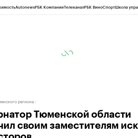
жимость
Autonews
РБК Компании
Телеканал
РБК Вино
Спорт
Школа упра
ипто
РБК Бизнес-среда
Дискуссионный клуб
Исследования
Кредитные 
Экономика
Бизнес
Технологии и медиа
Финансы
Рынок наличной валю
енского региона
рнатор Тюменской области
чил своим заместителям иск
сторов