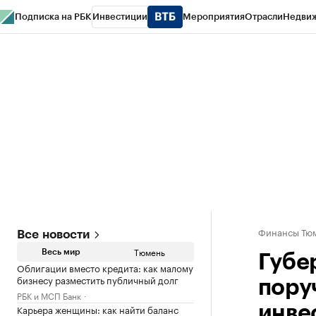
Подписка на РБК
Инвестиции
Мероприятия
Отрасли
Недви
РБК Life
Тренды
Визионеры
Национальные проекты
Город
Стиль
Кр
Конференции СПб
Спецпроекты
Проверка контрагентов
Политика
Финансы Тюм
Все новости
Тюмень
Весь мир
Губе
Облигации вместо кредита: как малому
бизнесу разместить публичный долг
пору
РБК и МСП Банк
Карьера женщины: как найти баланс
инве