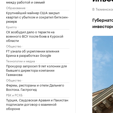
между работой и семьей
Образование
В Тюменско
Крупнейший майнер США закрыл
квартал с убытком и сократил биткоин-
Губернат
резерв
Крипто
инвесторо
СК возбудил дело о теракте на
военного ВСУ после боев в Курской
области
Общество
FT узнала об укреплении влияния
Брина в разработках Google
Технологии и медиа
Прокурор запросил 9 лет колонии для
бывшего директора компании
Газманова
Общество
Фермы, рестораны и отели Дальнего
Востока. Гастрогид
РБК и РСХБ
Турция, Саудовская Аравия и Пакистан
подписали договор о взаимной
обороне