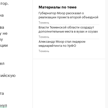
тор.
Материалы по теме
Губернатор Моор рассказал о
на
реализации проекта второй объездной
Тюмень
ва
Власти Тюменской области создадут
дополнительные места в вузах и ссузах
у не
Тюмень
му
Александр Моор стал лидером
нции
медиарейтинга по УрФО
Тюмень
ел
сийскую
та
нул