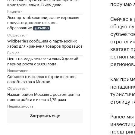
поручаю 
криптокошельки. В чем дело
Крипто
Эксперты объяснили, зачем взрослым
Сейчас в
получать дополнительное
общую сум
образование
РАДИО
субъектов
Общество
стратегич
Wildberries сообщила о партнерских
хабах для хранения товаров продавцов
хватает п
Бизнес
регион мо
Цены на медь показали самый долгий
регионов
период роста с 2020 года
Инвестиции
Собянин отчитался о строительстве
Как прим
соцобъектов в Москве
попадани
Общество
туристич
Назван район Москвы с ростом цен на
новостройки в июле в 1,75 раза
столицу т
Недвижимость
Ранее мы 
Загрузить еще
инвестиц
предприн