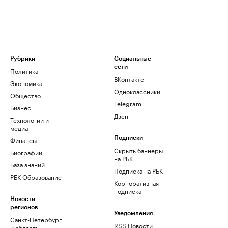
Рубрики
Социальные
сети
Политика
ВКонтакте
Экономика
Одноклассники
Общество
Telegram
Бизнес
Дзен
Технологии и
медиа
Финансы
Подписки
Скрыть баннеры
Биографии
на РБК
База знаний
Подписка на РБК
РБК Образование
Корпоративная
подписка
Новости
регионов
Уведомления
Санкт-Петербург
RSS Новости
и область