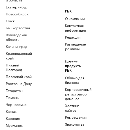
Екатеринбург
РБК
Новосибирск
О компании
Омск
Контактная
Башкортостан
информация
Вологодская
Редакция
область
Размещение
Калининград
рекламы
Краснодарский
край
Другие
Нижний
продукты
Новгород
РБК
Пермский край
Облако для
бизнеса
Ростов-на-Дону
Корпоративный
Татарстан
регистратор
Тюмень
доменов
Черноземье
Хостинг
сайтов
Кавказ
Рег.решения
Карелия
Знакомства
Мурманск