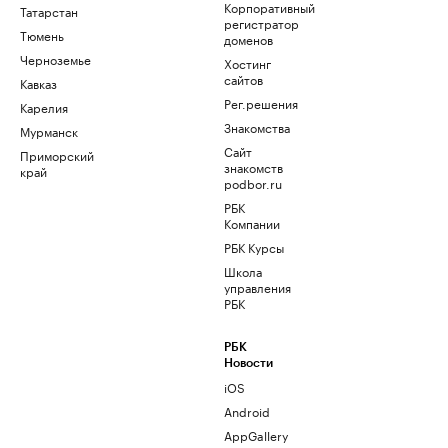
Корпоративный
Татарстан
регистратор
Тюмень
доменов
Черноземье
Хостинг
сайтов
Кавказ
Рег.решения
Карелия
Знакомства
Мурманск
Сайт
Приморский
знакомств
край
podbor.ru
РБК
Компании
РБК Курсы
Школа
управления
РБК
РБК
Новости
iOS
Android
AppGallery