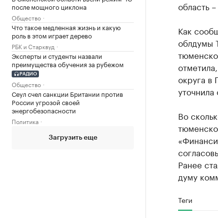
область –
после мощного циклона
Общество
Что такое медленная жизнь и какую
Как сооб
роль в этом играет дерево
облдумы Т
РБК и Старквуд
тюменско
Эксперты и студенты назвали
преимущества обучения за рубежом
отметила,
РАДИО
округа в 
Общество
уточнила 
Сеул счел санкции Британии против
России угрозой своей
энергобезопасности
Во скольк
Политика
тюменског
«Финансир
Загрузить еще
согласовы
Ранее ста
думу ком
Теги