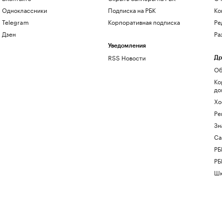
Одноклассники
Подписка на РБК
Ко
Telegram
Корпоративная подписка
Ре
Дзен
Ра
Уведомления
RSS Новости
Др
Об
Ко
до
Хо
Ре
Зн
Са
РБ
РБ
Шк