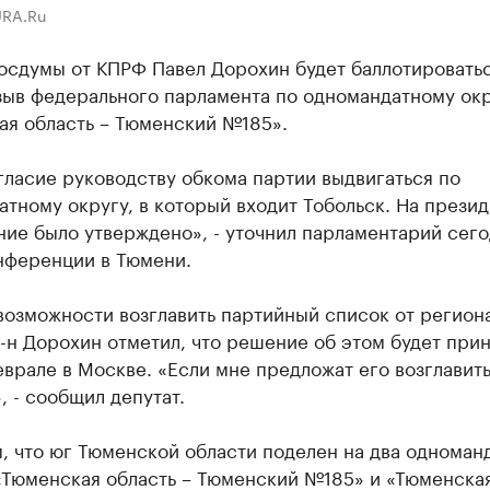
URA.Ru
осдумы от КПРФ Павел Дорохин будет баллотироватьс
зыв федерального парламента по одномандатному ок
ая область – Тюменский №185».
гласие руководству обкома партии выдвигаться по
тному округу, в который входит Тобольск. На прези
ие было утверждено», - уточнил парламентарий сего
нференции в Тюмени.
возможности возглавить партийный список от регион
-н Дорохин отметил, что решение об этом будет прин
врале в Москве. «Если мне предложат его возглавить
, - сообщил депутат.
, что юг Тюменской области поделен на два одноман
 «Тюменская область – Тюменский №185» и «Тюменска