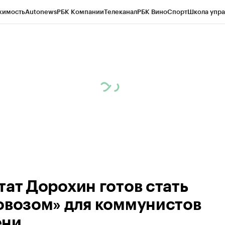
жимость
Autonews
РБК Компании
Телеканал
РБК Вино
Спорт
Школа упра
ипто
РБК Бизнес-среда
Дискуссионный клуб
Исследования
Кредитные 
Экономика
Бизнес
Технологии и медиа
Финансы
Рынок наличной валю
тат Дорохин готов стать
овозом» для коммунистов
ени