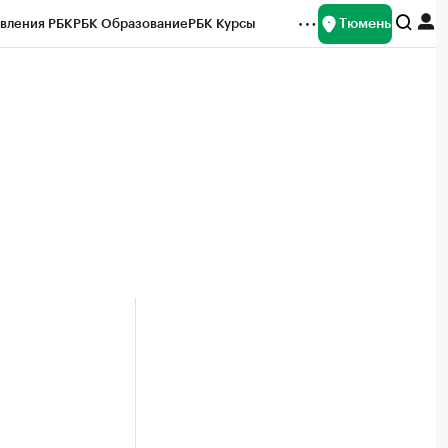
Тюмень
вления РБК
РБК Образование
РБК Курсы
рейтинги
Франшизы
Газета
Спецпроекты СПб
ты