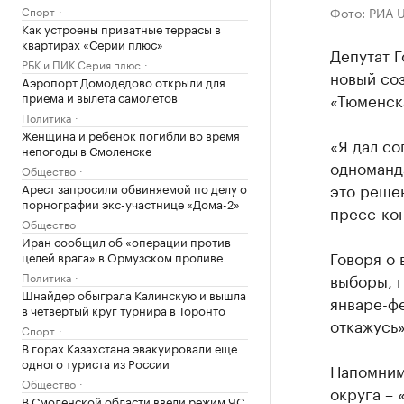
Спорт
Фото: РИА 
Как устроены приватные террасы в
квартирах «Серии плюс»
Депутат Г
РБК и ПИК Серия плюс
новый со
Аэропорт Домодедово открыли для
приема и вылета самолетов
«Тюменск
Политика
Женщина и ребенок погибли во время
«Я дал со
непогоды в Смоленске
одноманда
Общество
это решен
Арест запросили обвиняемой по делу о
порнографии экс-участнице «Дома-2»
пресс-ко
Общество
Иран сообщил об «операции против
Говоря о 
целей врага» в Ормузском проливе
Политика
выборы, г
Шнайдер обыграла Калинскую и вышла
январе-фе
в четвертый круг турнира в Торонто
откажусь»
Спорт
В горах Казахстана эвакуировали еще
одного туриста из России
Напомним
Общество
округа –
В Смоленской области ввели режим ЧС