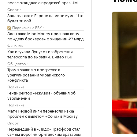
после скандала с продажей прав ЧМ
Спорт
Запасы газа в Европе на минимуме. Что
будет зимой
Подписка на РБК
Экс-глава Mind Money признала вину
по «делу брокеров» о хищении ₽7 млрд
Финансы
Как изучали Луну: от изобретения
телескопа до высадки. Видео РБК
Общество
Трамп заявил о прогрессе в
урегулировании украинского
конфликта
Политика
Гендиректор «ИжАвиа» объявил об
увольнении
Политика
Матч Первой лиги перенесли из-за
проблем с вылетом «Сочи» в Москву
Спорт
Перешедший в «Лидс» Траффорд стал
самым дорогим британским вратарем