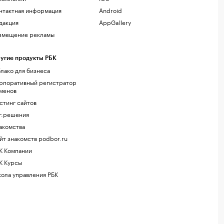
нтактная информация
Android
дакция
AppGallery
змещение рекламы
угие продукты РБК
лако для бизнеса
рпоративный регистратор
менов
стинг сайтов
г.решения
акомства
йт знакомств podbor.ru
К Компании
К Курсы
ола управления РБК