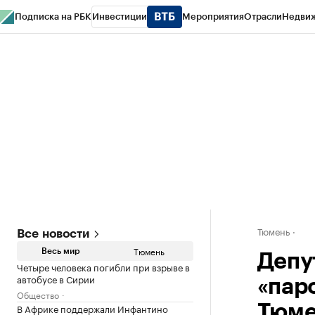
Подписка на РБК
Инвестиции
Мероприятия
Отрасли
Недви
РБК Life
Тренды
Визионеры
Национальные проекты
Город
Стиль
Кр
Конференции СПб
Спецпроекты
Проверка контрагентов
Политика
Тюмень
Все новости
Тюмень
Весь мир
Депу
Четыре человека погибли при взрыве в
автобусе в Сирии
«пар
Общество
В Африке поддержали Инфантино
Тюм