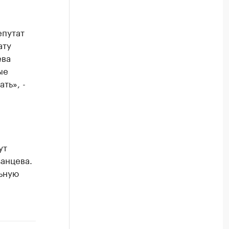
епутат
ату
ева
ые
ть», -
ут
анцева.
льную