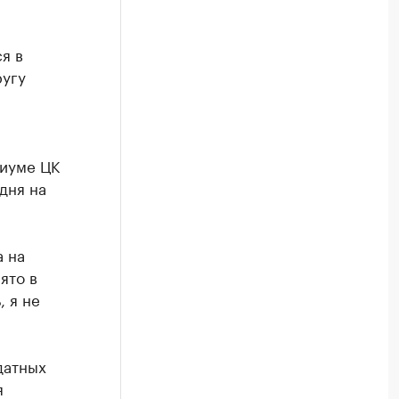
я в
ругу
диуме ЦК
дня на
а на
ято в
, я не
датных
я