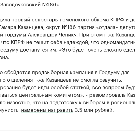
 Заводоуковский №186».
щила первый секретарь тюменского обкома КПРФ и д
амара Казанцева, округ №186 партия «отдала» депут
й гордумы Александру Чепику. При этом г-жа Казанц
 что КПРФ не тешит себя надеждой, что одномандатн
Госдуму достанутся им. «Это будет очень сложно сдела
она.
о обойдется предвыборная кампания в Госдуму для
о отделения г-жа Казанцева не смогла озвучить.
ование будет идти особой статьей, все вопросы буд
ваться центральным комитетом», - резюмировала Каз
ло известно, что на подготовку к выборам в региона
мунисты
намерены направить
3,5 млн рублей.