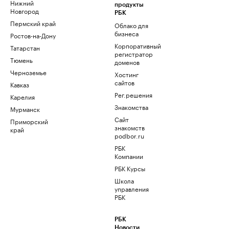
Нижний
продукты
Новгород
РБК
Пермский край
Облако для
бизнеса
Ростов-на-Дону
Корпоративный
Татарстан
регистратор
Тюмень
доменов
Черноземье
Хостинг
сайтов
Кавказ
Рег.решения
Карелия
Знакомства
Мурманск
Сайт
Приморский
знакомств
край
podbor.ru
РБК
Компании
РБК Курсы
Школа
управления
РБК
РБК
Новости