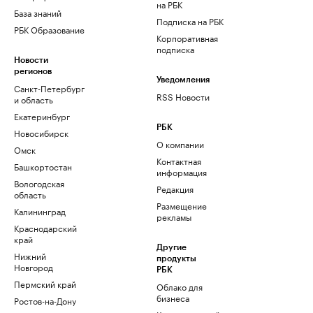
на РБК
База знаний
Подписка на РБК
РБК Образование
Корпоративная
подписка
Новости
регионов
Уведомления
Санкт-Петербург
RSS Новости
и область
Екатеринбург
РБК
Новосибирск
О компании
Омск
Контактная
Башкортостан
информация
Вологодская
Редакция
область
Размещение
Калининград
рекламы
Краснодарский
край
Другие
Нижний
продукты
Новгород
РБК
Пермский край
Облако для
бизнеса
Ростов-на-Дону