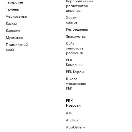
Корпоративный
Татарстан
регистратор
Тюмень
доменов
Черноземье
Хостинг
сайтов
Кавказ
Рег.решения
Карелия
Знакомства
Мурманск
Сайт
Приморский
знакомств
край
podbor.ru
РБК
Компании
РБК Курсы
Школа
управления
РБК
РБК
Новости
iOS
Android
AppGallery