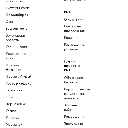
и область
Екатеринбург
РБК
Новосибирск
О компании
Омск
Контактная
Башкортостан
информация
Вологодская
Редакция
область
Размещение
Калининград
рекламы
Краснодарский
край
Другие
Нижний
продукты
Новгород
РБК
Пермский край
Облако для
бизнеса
Ростов-на-Дону
Корпоративный
Татарстан
регистратор
Тюмень
доменов
Черноземье
Хостинг
сайтов
Кавказ
Рег.решения
Карелия
Знакомства
Мурманск